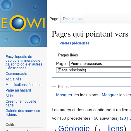
Page
Discussion
Pages qui pointent vers
←
Pierres précieuses
Aller à :
navigation
,
rechercher
Pages liées
Encyclopédie de
géologie, minéralogie,
Page :
paléontologie et autres
Géosciences
Communauté
Actualités
Modifications récentes
Filtres
Page au hasard
Masquer
les inclusions |
Masquer
les lie
Aide
Créer une nouvelle
page
Les pages ci-dessous contiennent un lien 
Galerie des nouveaux
fichiers
Voir (50 précédentes | 50 suivantes) (
20
|
Outils
Géologie
‎
(
← liens
)