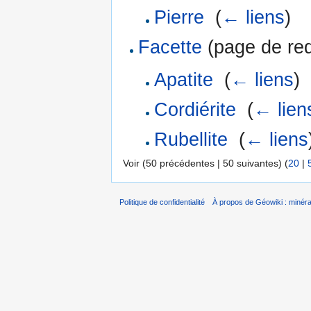
Pierre
‎
(
← liens
)
Facette
(page de redi
Apatite
‎
(
← liens
)
Cordiérite
‎
(
← lien
Rubellite
‎
(
← liens
Voir (50 précédentes | 50 suivantes) (
20
|
Politique de confidentialité
À propos de Géowiki : minérau