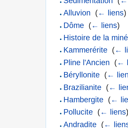
Sédimentation
‎
(
← 
Alluvion
‎
(
← liens
)
Dôme
‎
(
← liens
)
Histoire de la miné
Kammerérite
‎
(
← l
Pline l'Ancien
‎
(
← l
Béryllonite
‎
(
← lie
Brazilianite
‎
(
← lie
Hambergite
‎
(
← li
Pollucite
‎
(
← liens
Andradite
‎
(
← lien