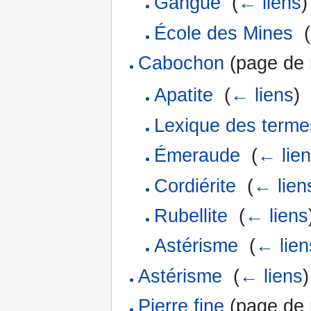
Gangue
‎
(
← liens
)
École des Mines
‎
(
Cabochon
(page de r
Apatite
‎
(
← liens
)
Lexique des terme
Émeraude
‎
(
← lie
Cordiérite
‎
(
← lien
Rubellite
‎
(
← liens
Astérisme
‎
(
← lien
Astérisme
‎
(
← liens
)
Pierre fine
(page de r