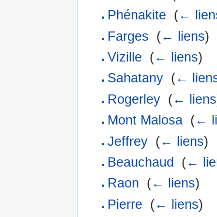
Phénakite
‎
(
← lien
Farges
‎
(
← liens
)
Vizille
‎
(
← liens
)
Sahatany
‎
(
← lien
Rogerley
‎
(
← liens
Mont Malosa
‎
(
← l
Jeffrey
‎
(
← liens
)
Beauchaud
‎
(
← li
Raon
‎
(
← liens
)
Pierre
‎
(
← liens
)