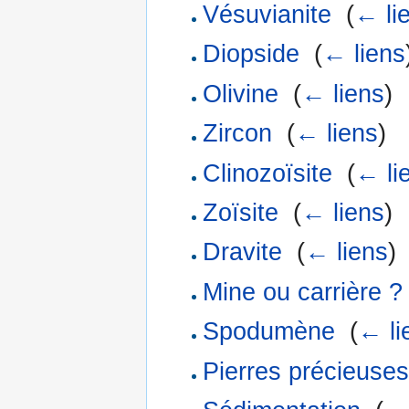
Vésuvianite
‎
(
← li
Diopside
‎
(
← liens
Olivine
‎
(
← liens
)
Zircon
‎
(
← liens
)
Clinozoïsite
‎
(
← li
Zoïsite
‎
(
← liens
)
Dravite
‎
(
← liens
)
Mine ou carrière ?
Spodumène
‎
(
← li
Pierres précieuses