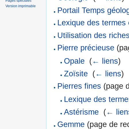
Pages spéciales
Version imprimable
Portail Temps géolo
Lexique des termes 
Utilisation des rich
Pierre précieuse
(pag
Opale
‎
(
← liens
)
Zoïsite
‎
(
← liens
)
Pierres fines
(page de
Lexique des terme
Astérisme
‎
(
← lien
Gemme
(page de red