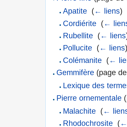
Apatite
‎
(
← liens
)
Cordiérite
‎
(
← lien
Rubellite
‎
(
← liens
Pollucite
‎
(
← liens
Colémanite
‎
(
← li
Gemmifère
(page de 
Lexique des terme
Pierre ornementale
(
Malachite
‎
(
← lien
Rhodochrosite
‎
(
←