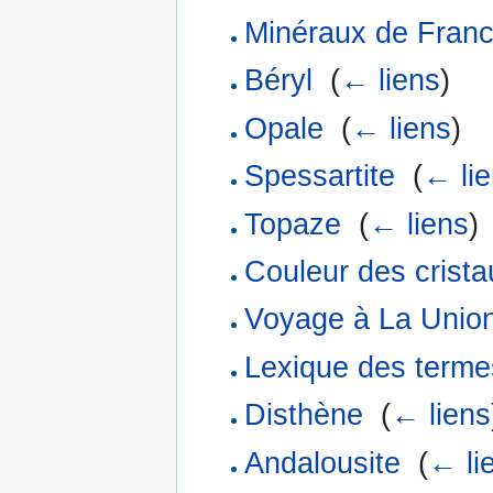
Minéraux de Fran
Béryl
‎
(
← liens
)
Opale
‎
(
← liens
)
Spessartite
‎
(
← li
Topaze
‎
(
← liens
)
Couleur des crista
Voyage à La Union
Lexique des terme
Disthène
‎
(
← liens
Andalousite
‎
(
← li