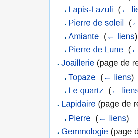
Lapis-Lazuli
‎
(
← li
Pierre de soleil
‎
(
←
Amiante
‎
(
← liens
)
Pierre de Lune
‎
(
←
Joaillerie
(page de re
Topaze
‎
(
← liens
)
Le quartz
‎
(
← lien
Lapidaire
(page de re
Pierre
‎
(
← liens
)
Gemmologie
(page de