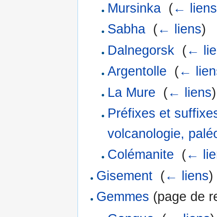
Mursinka
‎
(
← liens
Sabha
‎
(
← liens
)
Dalnegorsk
‎
(
← li
Argentolle
‎
(
← lien
La Mure
‎
(
← liens
)
Préfixes et suffix
volcanologie, paléo
Colémanite
‎
(
← li
Gisement
‎
(
← liens
)
Gemmes
(page de re