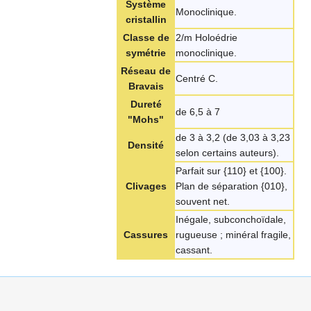
Système
Monoclinique.
cristallin
Classe de
2/m Holoédrie
symétrie
monoclinique.
Réseau de
Centré C.
Bravais
Dureté
de 6,5 à 7
"Mohs"
de 3 à 3,2 (de 3,03 à 3,23
Densité
selon certains auteurs).
Parfait sur {110} et {100}.
Clivages
Plan de séparation {010},
souvent net.
Inégale, subconchoïdale,
Cassures
rugueuse ; minéral fragile,
cassant.