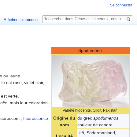
Se connecter
Rechercher
Afficher l’historique
Spodumène.
re ou jaune ;
est rose, violet clair,
est verte.
nite
, mais leur coloration -
Variété hiddénite, Gilgit, Pakistan.
Origine du
du grec
spodumenos
,
luorescent ;
fluorescence
nom
couleur de cendre.
Utö, Södermanland,
Localité