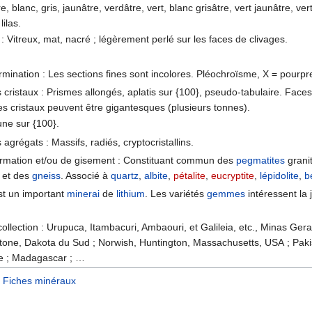
e, blanc, gris, jaunâtre, verdâtre, vert, blanc grisâtre, vert jaunâtre, v
lilas.
 : Vitreux, mat, nacré ; légèrement perlé sur les faces de clivages.
rmination : Les sections fines sont incolores. Pléochroïsme, X = pourpre 
cristaux : Prismes allongés, aplatis sur {100}, pseudo-tabulaire. Faces
es cristaux peuvent être gigantesques (plusieurs tonnes).
ne sur {100}.
agrégats : Massifs, radiés, cryptocristallins.
ormation et/ou de gisement : Constituant commun des
pegmatites
grani
et des
gneiss
. Associé à
quartz
,
albite
,
pétalite
,
eucryptite
,
lépidolite
,
b
est un important
minerai
de
lithium
. Les variétés
gemmes
intéressent la j
ollection : Urupuca, Itambacuri, Ambaouri, et Galileia, etc., Minas Gerai
stone, Dakota du Sud ; Norwish, Huntington, Massachusetts, USA ; Pakis
e ; Madagascar ; …
Fiches minéraux