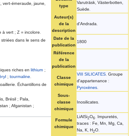
Varuträsk, Västerbotten,
ert, vert-émeraude, jaune,
type
Suède.
Auteur(s)
de la
d'Andrada.
description
à vert ; Z = incolore.
Date de la
 striées dans le sens de
1800
publication
Référence
de la
publication
tiques riches en
lithium
;
VIII SILICATES
. Groupe
éryl
;
tourmaline
.
Classe
d'appartenance :
chimique
oaillerie. Échantillons de
Pyroxènes
.
Sous-
s, Brésil ; Pala,
classe
Inosilicates.
tan ; Afganistan ;
chimique
LiAlSi
O
. Impuretés,
2
6
Formule
traces : Fe, Mn, Mg, Ca,
chimique
Na, K, H
O.
2