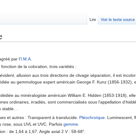
Lire
Voir le texte source
e
rechercher
agréé par l'
I.M.A.
fonction de la coloration, trois variétés :
s évident
, allusion aux trois directions de clivage séparation, il est incolo
iée au gemmologue expert américain George F. Kunz (1856-1932), elle 
édiée au minéralogiste américain William E. Hidden (1853-1918), elle 
es ordinaires, irradiés, sont commercialisés sous l'appellation d'
hiddé
pas stable…
ues et autres : Transparent à translucide.
Pléochroïque
. Luminescent, f
u rose, sous UVL et UVC. Parfois
gemme
.
ion : de 1,64 à 1,67. Angle axial 2 V : 58-68°.