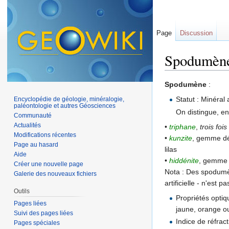
Page
Discussion
Spodumèn
Aller à :
navigation
,
Spodumène
:
Statut : Minéral 
Encyclopédie de géologie, minéralogie,
paléontologie et autres Géosciences
On distingue, en 
Communauté
Actualités
•
triphane
,
trois foi
Modifications récentes
•
kunzite
, gemme déd
Page au hasard
lilas
Aide
•
hiddénite
, gemme d
Créer une nouvelle page
Nota : Des spodumèn
Galerie des nouveaux fichiers
artificielle - n'est 
Outils
Propriétés optiq
Pages liées
jaune, orange o
Suivi des pages liées
Indice de réfract
Pages spéciales