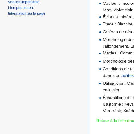
Version imprimable
Couleur : Incolor
Lien permanent
rose, violet clair, 
Information sur la page
Éclat du minéral
Trace : Blanche.
Critères de déte
Morphologie des 
l'allongement. L
Macles : Commu
Morphologie des 
Conditions de f
dans des
aplites
Utilisations : C'
collection.
Échantillons de c
Californie ; Key
Varuträsk, Suèd
Retour à la liste des