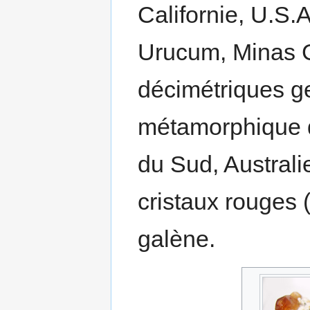
Californie, U.S.
Urucum, Minas Ge
décimétriques g
métamorphique d
du Sud, Australi
cristaux rouges 
galène.