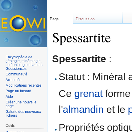
Page
Discussion
Spessartite
Aller à :
navigation
,
rechercher
Spessartite
:
Encyclopédie de
géologie, minéralogie,
paléontologie et autres
Géosciences
Statut : Minéral 
Communauté
Actualités
Modifications récentes
Ce
grenat
forme 
Page au hasard
Aide
Créer une nouvelle
l'
almandin
et le
page
Galerie des nouveaux
fichiers
Propriétés optiqu
Outils