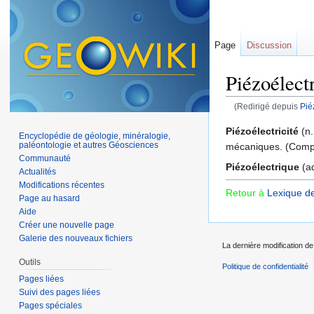
Page
Discussion
Piézoélectr
(Redirigé depuis
Pié
Aller à :
navigation
,
Piézoélectricité
(n.
Encyclopédie de géologie, minéralogie,
paléontologie et autres Géosciences
mécaniques. (Comp
Communauté
Piézoélectrique
(ad
Actualités
Modifications récentes
Retour à
Lexique d
Page au hasard
Aide
Créer une nouvelle page
Galerie des nouveaux fichiers
La dernière modification de 
Outils
Politique de confidentialité
Pages liées
Suivi des pages liées
Pages spéciales