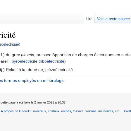
Lire
Voir le texte source
icité
zoélectrique
)
rechercher
 f.) du grec
piezein
, presser. Apparition de charges électriques en surf
arer :
pyroélectricité
triboélectricité
)
j.) Relatif à la, doué de, piézoélectricité.
es termes employés en minéralogie
cette page a été faite le 2 janvier 2021 à 20:37.
À propos de Géowiki : minéraux, cristaux, roches, fossiles, volcans, météorites, etc.
Aver