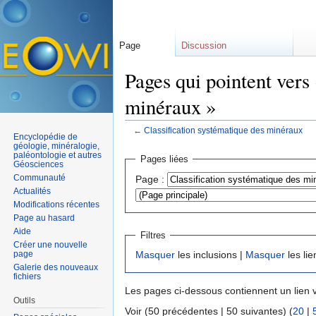
Page
Discussion
Pages qui pointent vers
minéraux »
←
Classification systématique des minéraux
Encyclopédie de
Aller à :
navigation
,
rechercher
géologie, minéralogie,
paléontologie et autres
Pages liées
Géosciences
Communauté
Page :
Actualités
Modifications récentes
Page au hasard
Aide
Filtres
Créer une nouvelle
page
Masquer
les inclusions |
Masquer
les lie
Galerie des nouveaux
fichiers
Les pages ci-dessous contiennent un lien 
Outils
Voir (50 précédentes | 50 suivantes) (
20
|