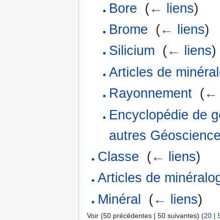
Bore
‎
(
← liens
)
Brome
‎
(
← liens
)
Silicium
‎
(
← liens
)
Articles de minéra
Rayonnement
‎
(
← 
Encyclopédie de gé
autres Géoscienc
Classe
‎
(
← liens
)
Articles de minéralo
Minéral
‎
(
← liens
)
Voir (50 précédentes | 50 suivantes) (
20
|