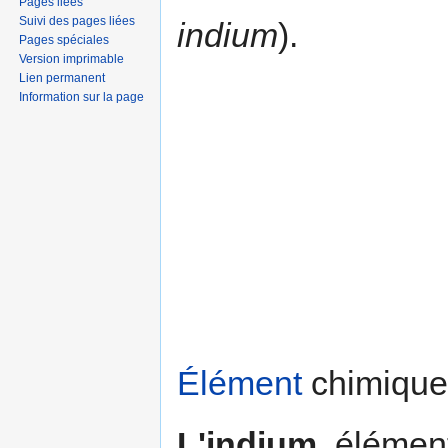
Pages liées
Suivi des pages liées
indium
).
Pages spéciales
Version imprimable
Lien permanent
Information sur la page
Élément
chimique
L'indium
, élément