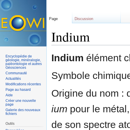
Page
Discussion
Indium
Aller à :
navigation
,
rechercher
Indium
élément c
Encyclopédie de
géologie, minéralogie,
paléontologie et autres
Géosciences
Symbole chimique 
Communauté
Actualités
Modifications récentes
Page au hasard
Origine du nom : d
Aide
Créer une nouvelle
page
ium
pour le métal,
Galerie des nouveaux
fichiers
de son spectre at
Outils