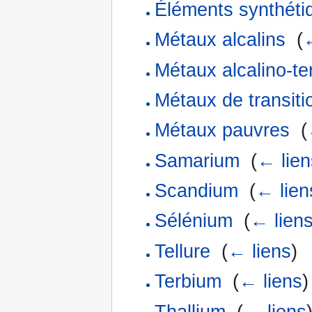
Éléments synthéti
Métaux alcalins
‎
(
←
Métaux alcalino-te
Métaux de transiti
Métaux pauvres
‎
(
Samarium
‎
(
← lien
Scandium
‎
(
← lien
Sélénium
‎
(
← lien
Tellure
‎
(
← liens
)
Terbium
‎
(
← liens
)
Thallium
‎
(
← liens