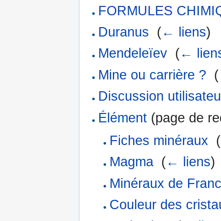
FORMULES CHIMI
Duranus
‎
(
← liens
)
Mendeleïev
‎
(
← lien
Mine ou carrière ?
‎
(
Discussion utilisate
Élément
(page de red
Fiches minéraux
‎
(
Magma
‎
(
← liens
)
Minéraux de Fran
Couleur des crista