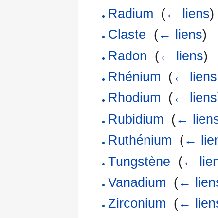
Radium
‎
(
← liens
)
Claste
‎
(
← liens
)
Radon
‎
(
← liens
)
Rhénium
‎
(
← liens
Rhodium
‎
(
← liens
Rubidium
‎
(
← lien
Ruthénium
‎
(
← lie
Tungstène
‎
(
← lie
Vanadium
‎
(
← lien
Zirconium
‎
(
← lien