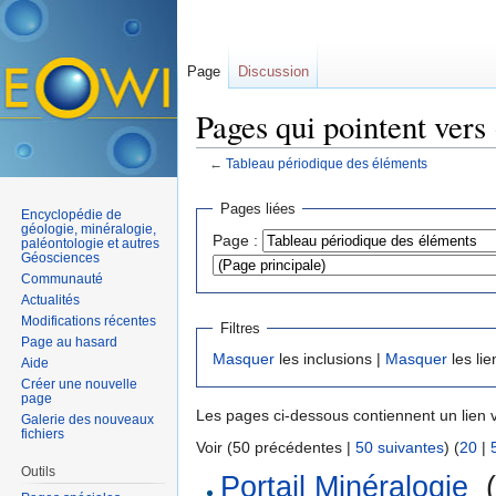
Page
Discussion
Pages qui pointent vers
←
Tableau périodique des éléments
Aller à :
navigation
,
rechercher
Pages liées
Encyclopédie de
géologie, minéralogie,
Page :
paléontologie et autres
Géosciences
Communauté
Actualités
Modifications récentes
Filtres
Page au hasard
Masquer
les inclusions |
Masquer
les lie
Aide
Créer une nouvelle
page
Les pages ci-dessous contiennent un lien 
Galerie des nouveaux
fichiers
Voir (50 précédentes |
50 suivantes
) (
20
|
Outils
Portail Minéralogie
‎