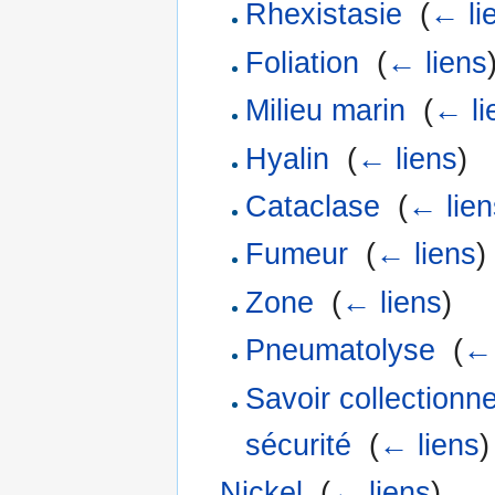
Rhexistasie
‎
(
← li
Foliation
‎
(
← liens
Milieu marin
‎
(
← li
Hyalin
‎
(
← liens
)
Cataclase
‎
(
← lien
Fumeur
‎
(
← liens
)
Zone
‎
(
← liens
)
Pneumatolyse
‎
(
← 
Savoir collectionn
sécurité
‎
(
← liens
)
Nickel
‎
(
← liens
)