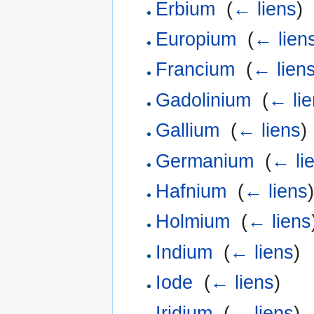
Erbium
‎
(
← liens
)
Europium
‎
(
← lien
Francium
‎
(
← lien
Gadolinium
‎
(
← lie
Gallium
‎
(
← liens
)
Germanium
‎
(
← li
Hafnium
‎
(
← liens
)
Holmium
‎
(
← liens
Indium
‎
(
← liens
)
Iode
‎
(
← liens
)
Iridium
‎
(
← liens
)