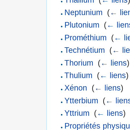
Neptunium
‎
(
← lie
Plutonium
‎
(
← lien
Prométhium
‎
(
← li
Technétium
‎
(
← li
Thorium
‎
(
← liens
)
Thulium
‎
(
← liens
)
Xénon
‎
(
← liens
)
Ytterbium
‎
(
← lien
Yttrium
‎
(
← liens
)
Propriétés physiqu