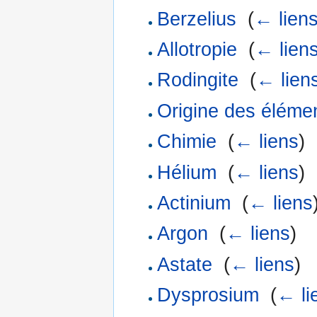
Berzelius
‎
(
← lien
Allotropie
‎
(
← lien
Rodingite
‎
(
← lien
Origine des éléme
Chimie
‎
(
← liens
)
Hélium
‎
(
← liens
)
Actinium
‎
(
← liens
Argon
‎
(
← liens
)
Astate
‎
(
← liens
)
Dysprosium
‎
(
← li