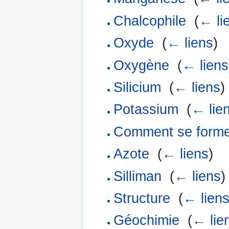
Chalcophile
‎
(
← li
Oxyde
‎
(
← liens
)
Oxygène
‎
(
← liens
Silicium
‎
(
← liens
)
Potassium
‎
(
← lie
Comment se formen
Azote
‎
(
← liens
)
Silliman
‎
(
← liens
)
Structure
‎
(
← lien
Géochimie
‎
(
← lie