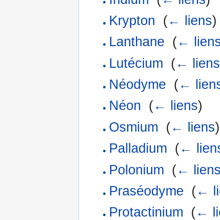
Krypton
‎
(
← liens
)
Lanthane
‎
(
← lien
Lutécium
‎
(
← liens
Néodyme
‎
(
← lien
Néon
‎
(
← liens
)
Osmium
‎
(
← liens
)
Palladium
‎
(
← lien
Polonium
‎
(
← lien
Praséodyme
‎
(
← l
Protactinium
‎
(
← l