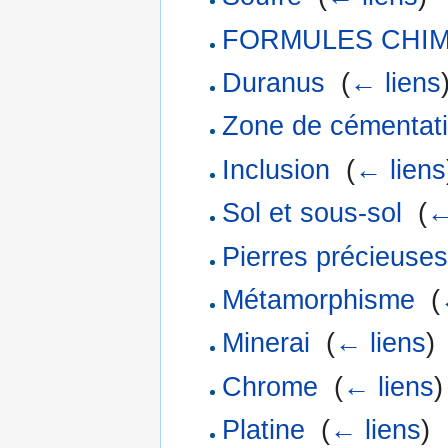
FORMULES CHI
Duranus
‎
(
← liens
Zone de cémentat
Inclusion
‎
(
← liens
Sol et sous-sol
‎
(
←
Pierres précieuses
Métamorphisme
‎
(
Minerai
‎
(
← liens
)
Chrome
‎
(
← liens
)
Platine
‎
(
← liens
)