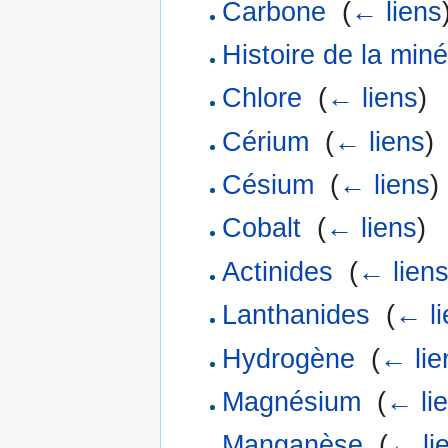
Carbone
‎
(
← liens
Histoire de la miné
Chlore
‎
(
← liens
)
Cérium
‎
(
← liens
)
Césium
‎
(
← liens
)
Cobalt
‎
(
← liens
)
Actinides
‎
(
← lien
Lanthanides
‎
(
← li
Hydrogène
‎
(
← lie
Magnésium
‎
(
← li
Manganèse
‎
(
← li