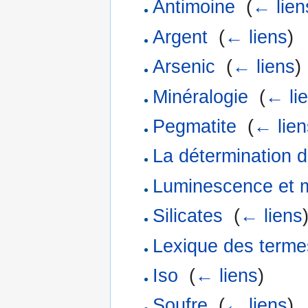
Antimoine
‎
(
← lien
Argent
‎
(
← liens
)
Arsenic
‎
(
← liens
)
Minéralogie
‎
(
← li
Pegmatite
‎
(
← lien
La détermination 
Luminescence et 
Silicates
‎
(
← liens
Lexique des terme
Iso
‎
(
← liens
)
Soufre
‎
(
← liens
)