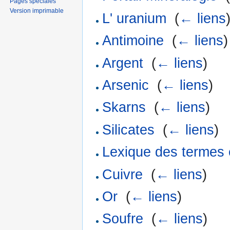
Pages spéciales
Version imprimable
L' uranium
‎
(
← liens
Antimoine
‎
(
← liens
)
Argent
‎
(
← liens
)
Arsenic
‎
(
← liens
)
Skarns
‎
(
← liens
)
Silicates
‎
(
← liens
)
Lexique des termes 
Cuivre
‎
(
← liens
)
Or
‎
(
← liens
)
Soufre
‎
(
← liens
)