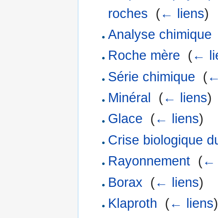
roches
‎
(
← liens
)
Analyse chimique
Roche mère
‎
(
← li
Série chimique
‎
(
←
Minéral
‎
(
← liens
)
Glace
‎
(
← liens
)
Crise biologique d
Rayonnement
‎
(
← 
Borax
‎
(
← liens
)
Klaproth
‎
(
← liens
)