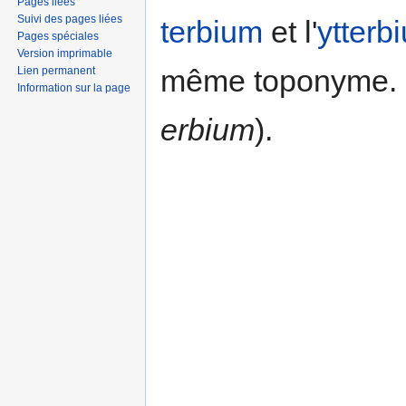
Pages liées
Suivi des pages liées
terbium
et l'
ytterb
Pages spéciales
Version imprimable
même toponyme. E
Lien permanent
Information sur la page
erbium
).