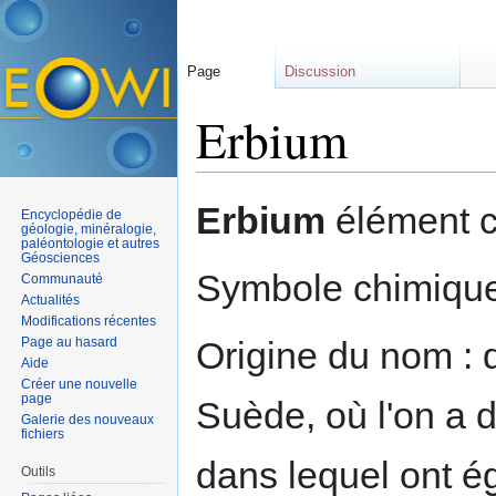
Page
Discussion
Erbium
Aller à :
navigation
,
rechercher
Erbium
élément c
Encyclopédie de
géologie, minéralogie,
paléontologie et autres
Géosciences
Symbole chimique
Communauté
Actualités
Modifications récentes
Page au hasard
Origine du nom :
Aide
Créer une nouvelle
page
Suède, où l'on a 
Galerie des nouveaux
fichiers
dans lequel ont ég
Outils