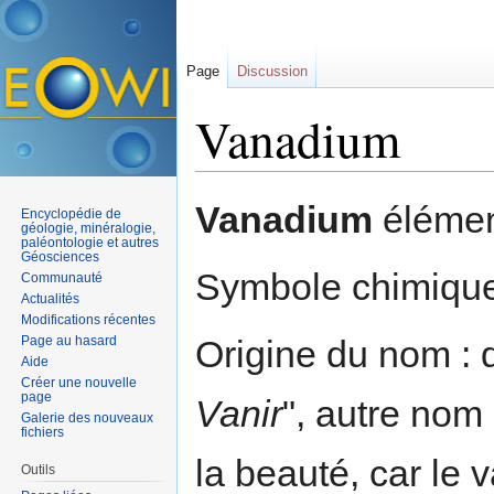
Page
Discussion
Vanadium
Aller à :
navigation
,
rechercher
Vanadium
élémen
Encyclopédie de
géologie, minéralogie,
paléontologie et autres
Géosciences
Symbole chimique
Communauté
Actualités
Modifications récentes
Page au hasard
Origine du nom : 
Aide
Créer une nouvelle
page
Vanir
", autre nom
Galerie des nouveaux
fichiers
la beauté, car l
Outils