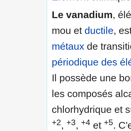
Le vanadium
, él
mou et
ductile
, es
métaux
de transiti
périodique des é
Il possède une bo
les composés alca
chlorhydrique et s
+2
+3
+4
+5
,
,
et
. C'