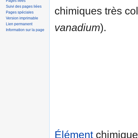
Pages liées
Suivi des pages liées
chimiques très co
Pages spéciales
Version imprimable
vanadium
).
Lien permanent
Information sur la page
Élément
chimique