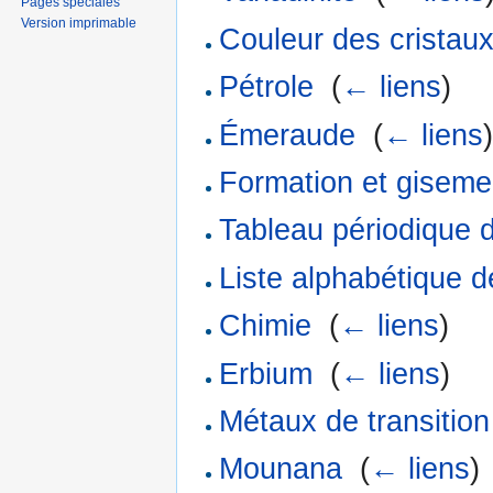
Pages spéciales
Version imprimable
Couleur des cristau
Pétrole
‎
(
← liens
)
Émeraude
‎
(
← liens
Formation et giseme
Tableau périodique 
Liste alphabétique d
Chimie
‎
(
← liens
)
Erbium
‎
(
← liens
)
Métaux de transition
Mounana
‎
(
← liens
)