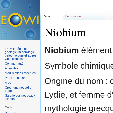
Page
Discussion
Niobium
Aller à :
navigation
,
rechercher
Niobium
élément 
Encyclopédie de
géologie, minéralogie,
paléontologie et autres
Géosciences
Symbole chimique
Communauté
Actualités
Modifications récentes
Page au hasard
Origine du nom :
Aide
Créer une nouvelle
page
Lydie, et femme d
Galerie des nouveaux
fichiers
mythologie grecque
Outils