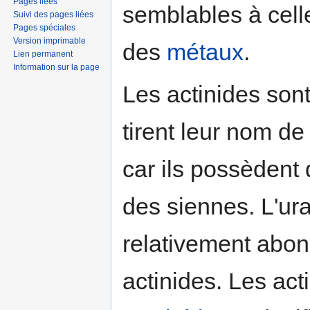
Pages liées
semblables à cel
Suivi des pages liées
Pages spéciales
Version imprimable
des
métaux
.
Lien permanent
Information sur la page
Les actinides son
tirent leur nom d
car ils possèdent
des siennes. L'ura
relativement abond
actinides. Les ac