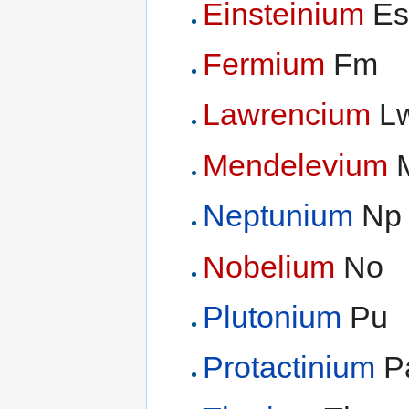
Einsteinium
Es
Fermium
Fm
Lawrencium
L
Mendelevium
Neptunium
Np
Nobelium
No
Plutonium
Pu
Protactinium
P