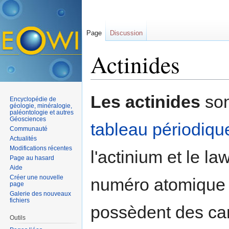
Page
Discussion
Actinides
Aller à :
navigation
,
rechercher
Les actinides
son
Encyclopédie de
géologie, minéralogie,
paléontologie et autres
Géosciences
tableau périodiqu
Communauté
Actualités
Modifications récentes
l'actinium et le 
Page au hasard
Aide
Créer une nouvelle
numéro atomique c
page
Galerie des nouveaux
fichiers
possèdent des car
Outils