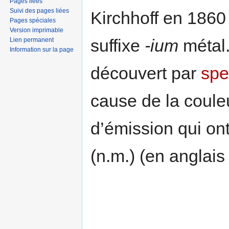
Pages liées
Suivi des pages liées
Kirchhoff en 1860 
Pages spéciales
Version imprimable
suffixe
-ium
métal.
Lien permanent
Information sur la page
découvert par
spe
cause de la couleu
d’émission qui on
(n.m.) (en anglai