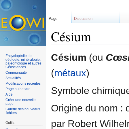
Page
Discussion
Césium
Aller à :
navigation
,
rechercher
Césium
(ou
Cœs
Encyclopédie de
géologie, minéralogie,
paléontologie et autres
Géosciences
(
métaux
)
Communauté
Actualités
Modifications récentes
Symbole chimique
Page au hasard
Aide
Créer une nouvelle
page
Origine du nom : 
Galerie des nouveaux
fichiers
par Robert Wilhe
Outils