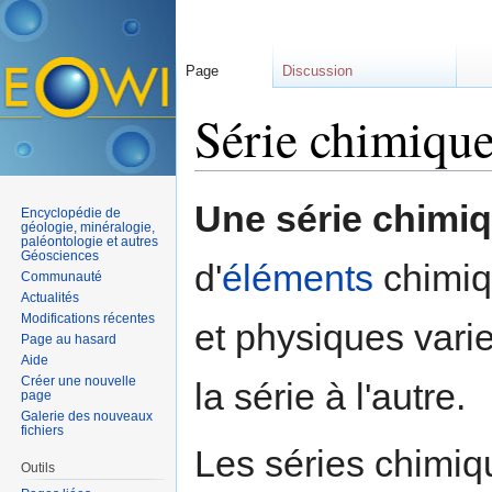
Page
Discussion
Série chimiqu
Aller à :
navigation
,
rechercher
Une série chimi
Encyclopédie de
géologie, minéralogie,
paléontologie et autres
Géosciences
d'
éléments
chimiq
Communauté
Actualités
Modifications récentes
et physiques vari
Page au hasard
Aide
Créer une nouvelle
la série à l'autre.
page
Galerie des nouveaux
fichiers
Les séries chimiq
Outils