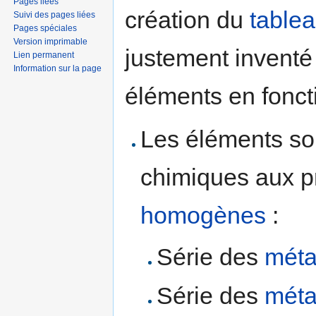
Pages liées
création du
table
Suivi des pages liées
Pages spéciales
Version imprimable
justement inventé
Lien permanent
Information sur la page
éléments en fonct
Les éléments son
chimiques aux p
homogènes
:
Série des
méta
Série des
méta