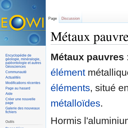
Page
Discussion
Métaux pauvr
Aller à :
navigation
,
rechercher
Métaux pauvres
Encyclopédie de
géologie, minéralogie,
paléontologie et autres
Géosciences
élément
métalliq
Communauté
Actualités
Modifications récentes
éléments
, situé e
Page au hasard
Aide
Créer une nouvelle
métalloïdes
.
page
Galerie des nouveaux
fichiers
Hormis l'aluminium
Outils