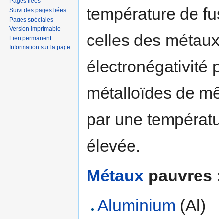
Pages liées
température de fus
Suivi des pages liées
Pages spéciales
Version imprimable
celles des métaux 
Lien permanent
Information sur la page
électronégativité 
métalloïdes de mê
par une températu
élevée.
Métaux
pauvres
Aluminium
(Al)