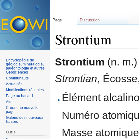
Page
Discussion
Strontium
Aller à :
navigation
,
rechercher
Strontium
(n. m.)
Encyclopédie de
géologie, minéralogie,
paléontologie et autres
Géosciences
Strontian
, Écosse
Communauté
Actualités
Modifications récentes
Élément alcalino
Page au hasard
Aide
Créer une nouvelle
Numéro atomique
page
Galerie des nouveaux
fichiers
Masse atomique 
Outils