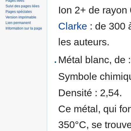
Pages liées
Suivi des pages liées
Ion 2+ de rayon
Pages spéciales
Version imprimable
Clarke
: de 300 
Lien permanent
Information sur la page
les auteurs.
Métal blanc, de :
Symbole chimiqu
Densité : 2,54.
Ce métal, qui fo
350°C, se trouv