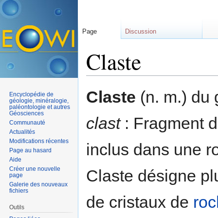
Page
Discussion
Claste
Aller à :
navigation
,
rechercher
Claste
(n. m.) du
Encyclopédie de
géologie, minéralogie,
paléontologie et autres
Géosciences
clast
: Fragment 
Communauté
Actualités
Modifications récentes
inclus dans une r
Page au hasard
Aide
Créer une nouvelle
Claste désigne pl
page
Galerie des nouveaux
fichiers
de cristaux de
ro
Outils