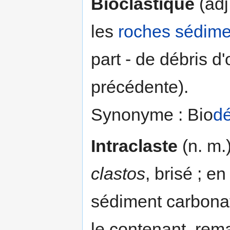
Bioclastique
(adj
les
roches sédime
part - de débris d'
précédente).
Synonyme : Bio
dé
Intraclaste
(n. m.
clastos
, brisé ; e
sédiment carbona
le contenant, rema