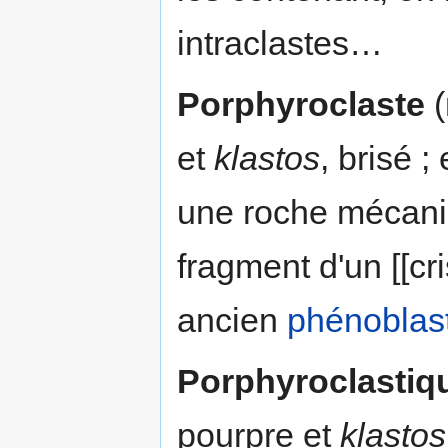
intraclastes…
Porphyroclaste
(
et
klastos
, brisé ;
une roche mécani
fragment d'un [[cr
ancien
phénoblas
Porphyroclastiq
pourpre et
klastos