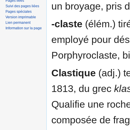
Pages liées
un broyage, pris 
Suivi des pages liées
Pages spéciales
Version imprimable
-claste
(élém.) ti
Lien permanent
Information sur la page
employé pour dés
Porphyroclaste, bi
Clastique
(adj.) t
1813, du grec
kla
Qualifie une roche
composée de frag