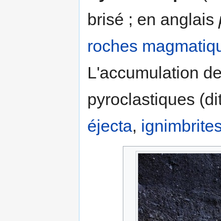
brisé ; en anglais
roches magmatiq
L'accumulation de
pyroclastiques (d
éjecta
,
ignimbrite