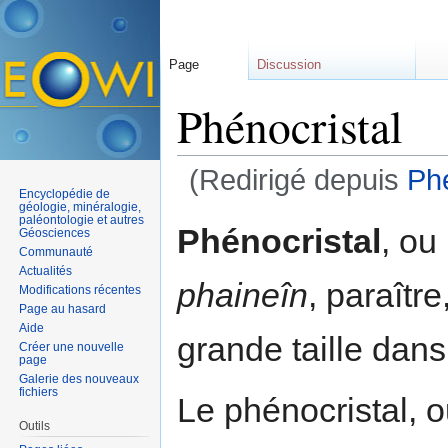
Page
Discussion
Phénocristal
(Redirigé depuis
Ph
Encyclopédie de
Aller à :
navigation
,
rechercher
géologie, minéralogie,
paléontologie et autres
Phénocristal
, ou
Géosciences
Communauté
Actualités
phaineîn
, paraître
Modifications récentes
Page au hasard
Aide
grande taille dan
Créer une nouvelle
page
Galerie des nouveaux
fichiers
Le phénocristal, o
Outils