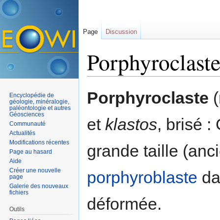
Page
Discussion
Porphyroclast
Aller à :
navigation
,
rechercher
Porphyroclaste
(
Encyclopédie de
géologie, minéralogie,
paléontologie et autres
Géosciences
et
klastos
, brisé 
Communauté
Actualités
Modifications récentes
grande taille (anc
Page au hasard
Aide
Créer une nouvelle
porphyroblaste
da
page
Galerie des nouveaux
fichiers
déformée.
Outils