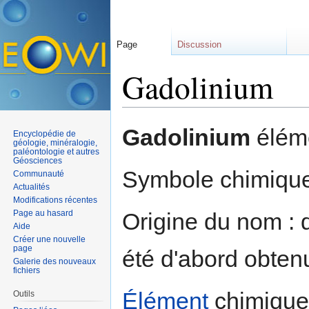
Page
Discussion
Gadolinium
Aller à :
navigation
,
rechercher
Gadolinium
éléme
Encyclopédie de
géologie, minéralogie,
paléontologie et autres
Géosciences
Symbole chimique
Communauté
Actualités
Modifications récentes
Page au hasard
Origine du nom : d
Aide
Créer une nouvelle
page
été d'abord obten
Galerie des nouveaux
fichiers
Élément
chimique
Outils