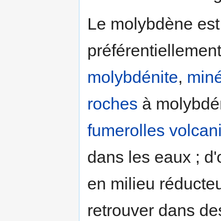
Le molybdène es
préférentiellemen
molybdénite
,
miné
roches
à molybdén
fumerolles
volcan
dans les eaux ; d'o
en milieu réducteu
retrouver dans d