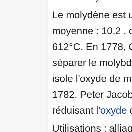
Le molydène est
moyenne : 10,2 , q
612°C. En 1778, C
séparer le molyb
isole l'oxyde de 
1782, Peter Jacob
réduisant l'
oxyde
Utilisations : alli