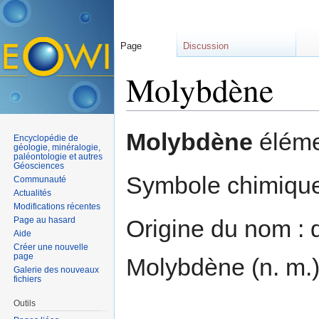
Page
Discussion
Molybdène
Aller à :
navigation
,
rechercher
Molybdène
éléme
Encyclopédie de
géologie, minéralogie,
paléontologie et autres
Géosciences
Symbole chimiqu
Communauté
Actualités
Modifications récentes
Page au hasard
Origine du nom : 
Aide
Créer une nouvelle
page
Molybdène (n. m.)
Galerie des nouveaux
fichiers
Outils