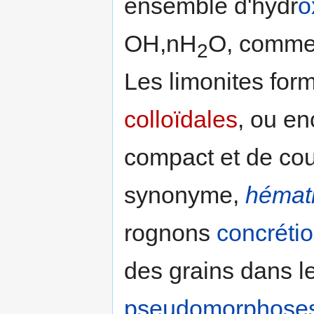
ensemble d'hydr
o
OH,nH
O, comme,
2
Les limonites fo
colloïdales
, ou e
compact et de cou
synonyme,
hémati
rognons
concréti
des grains dans l
pseudomorphose