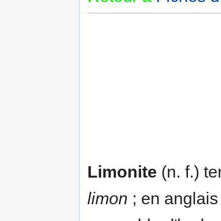
Limonite
(n. f.) t
limon
; en anglai