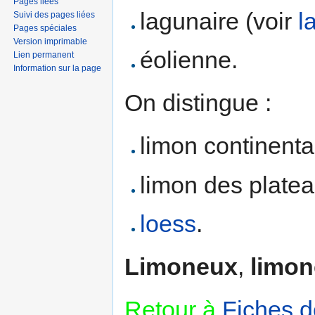
Pages liées
lagunaire (voir
l
Suivi des pages liées
Pages spéciales
Version imprimable
éolienne.
Lien permanent
Information sur la page
On distingue :
limon continental
limon des platea
loess
.
Limoneux
,
limo
Retour à
Fiches d