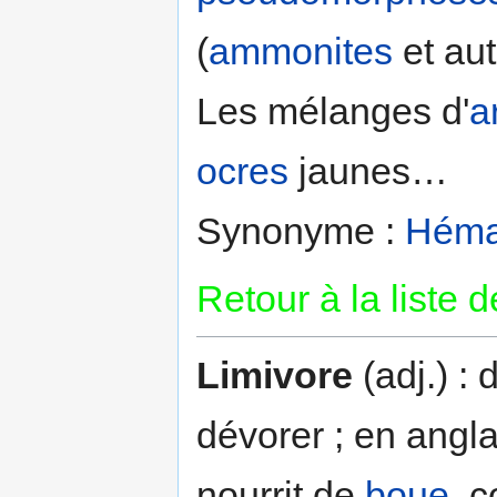
(
ammonites
et au
Les mélanges d'
a
ocres
jaunes…
Synonyme :
Héma
Retour à la liste 
Limivore
(adj.) : 
dévorer ; en angl
nourrit de
boue
, 