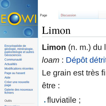
Page
Discussion
Limon
Aller à :
navigation
,
rechercher
Limon
(n. m.) du 
Encyclopédie de
géologie, minéralogie,
paléontologie et autres
Géosciences
loam
:
Dépôt
détri
Communauté
Actualités
Modifications récentes
Le grain est très 
Page au hasard
Aide
Créer une nouvelle
être :
page
Galerie des nouveaux
fichiers
fluviatile ;
Outils