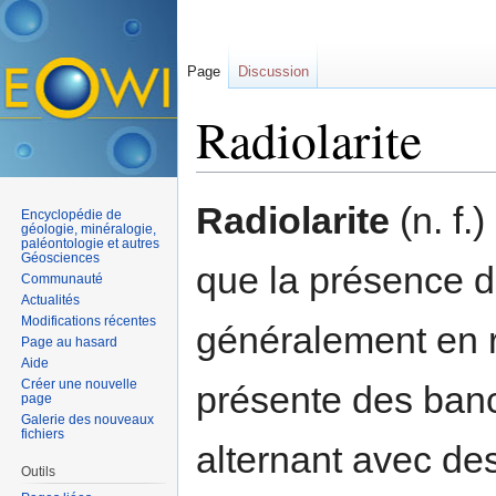
Page
Discussion
Radiolarite
Aller à :
navigation
,
rechercher
Radiolarite
(n. f.)
Encyclopédie de
géologie, minéralogie,
paléontologie et autres
Géosciences
que la présence d
Communauté
Actualités
Modifications récentes
généralement en r
Page au hasard
Aide
Créer une nouvelle
présente des banc
page
Galerie des nouveaux
fichiers
alternant avec des
Outils