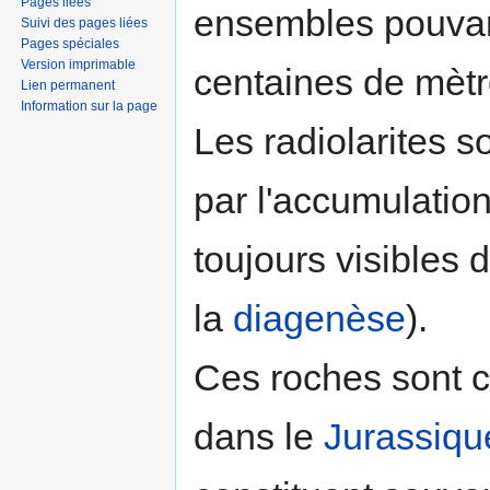
Pages liées
ensembles pouvant
Suivi des pages liées
Pages spéciales
Version imprimable
centaines de mètr
Lien permanent
Information sur la page
Les radiolarites 
par l'accumulatio
toujours visibles d
la
diagenèse
).
Ces roches sont c
dans le
Jurassiqu