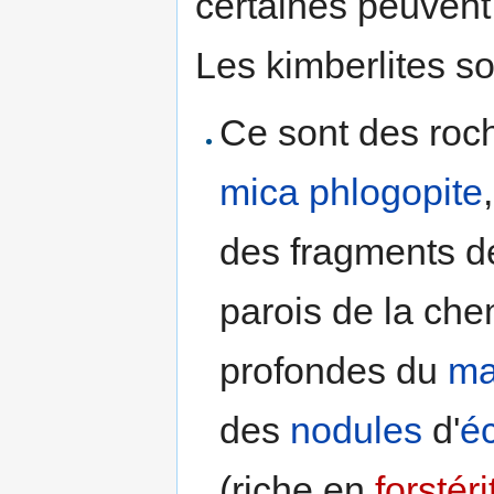
certaines peuvent
Les kimberlites son
Ce sont des roch
mica
phlogopite
des fragments 
parois de la ch
profondes du
ma
des
nodules
d'
éc
(riche en
forstéri