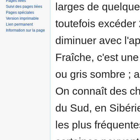
Pages liées
larges de quelque
Suivi des pages liées
Pages spéciales
Version imprimable
toutefois excéder
Lien permanent
Information sur la page
diminuer avec l'a
Fraîche, c'est un
ou gris sombre ; a
On connaît des ch
du Sud, en Sibéri
les plus fréquent