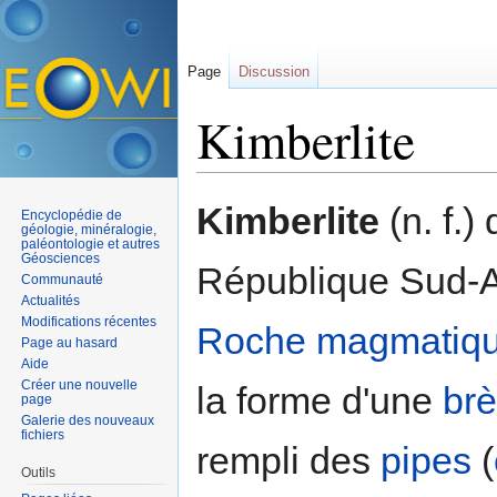
Page
Discussion
Kimberlite
Aller à :
navigation
,
rechercher
Kimberlite
(n. f.)
Encyclopédie de
géologie, minéralogie,
paléontologie et autres
Géosciences
République Sud-Af
Communauté
Actualités
Modifications récentes
Roche magmatiq
Page au hasard
Aide
Créer une nouvelle
la forme d'une
br
page
Galerie des nouveaux
fichiers
rempli des
pipes
(
Outils