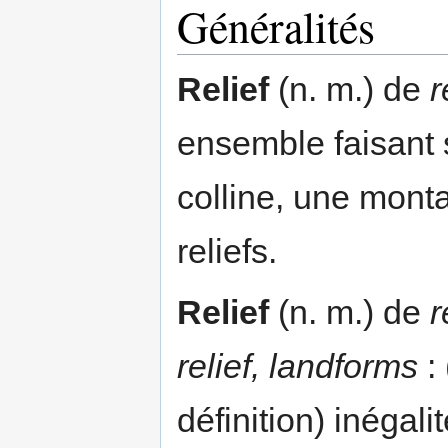
Généralités
Relief
(n. m.) de
r
ensemble faisant s
colline, une mont
reliefs.
Relief
(n. m.) de
r
relief, landforms
:
définition) inégali