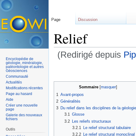
Page
Discussion
Relief
(Redirigé depuis
Pi
Encyclopédie de
Aller à :
navigation
,
rechercher
géologie, minéralogie,
paléontologie et autres
Géosciences
Communauté
Actualités
Sommaire
[
masquer
]
Modifications récentes
Page au hasard
1
Avant-propos
Aide
2
Généralités
Créer une nouvelle
3
Du relief dans les disciplines de la géologi
page
3.1
Glosse
Galerie des nouveaux
fichiers
3.2
Les reliefs structuraux
3.2.1
Le relief structural tabulaire
Outils
3.2.2
Le relief structural monoclinal