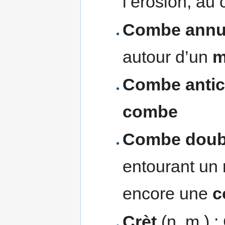
l’érosion, au
Combe annul
autour d’un
m
Combe antic
combe
Combe doub
entourant un
encore une
c
Crèt
(n. m.) :