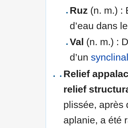
Ruz
(n. m.) :
d’eau dans l
Val
(n. m.) :
d’un
synclina
Relief appala
relief structu
plissée, après
aplanie, a été r