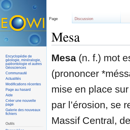
Page
Discussion
Mesa
Aller à :
navigation
,
rechercher
Mesa
(n. f.) mot e
Encyclopédie de
géologie, minéralogie,
paléontologie et autres
Géosciences
(prononcer *méssa
Communauté
Actualités
Modifications récentes
mise en place sur 
Page au hasard
Aide
Créer une nouvelle
par l’érosion, se r
page
Galerie des nouveaux
fichiers
Massif Central, d
Outils