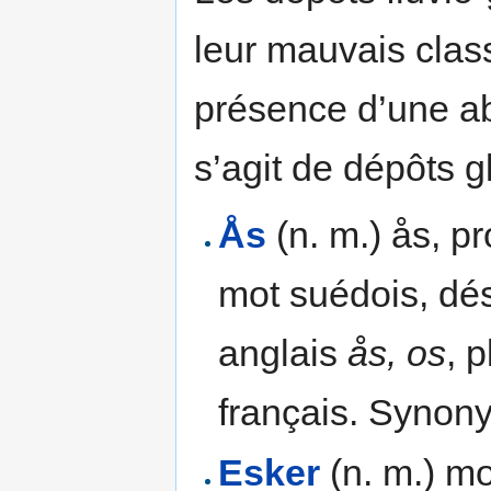
leur mauvais clas
présence d’une ab
s’agit de dépôts g
Ås
(n. m.) ås, p
mot suédois, dés
anglais
ås, os
, p
français. Synony
Esker
(n. m.) mo