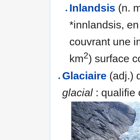
Inlandsis
(n. 
*innlandsis, e
couvrant une i
2
km
) surface c
Glaciaire
(adj.) 
glacial
: qualifie