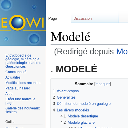
Page
Discussion
Modelé
(Redirigé depuis
Mod
Encyclopédie de
Aller à :
navigation
,
rechercher
géologie, minéralogie,
paléontologie et autres
.
MODELÉ
Géosciences
Communauté
Actualités
Modifications récentes
Sommaire
[
masquer
]
Page au hasard
1
Avant-propos
Aide
2
Généralités
Créer une nouvelle
page
3
Définition du modelé en géologie
Galerie des nouveaux
4
Les divers modelés
fichiers
4.1
Modelé désertique
Outils
4.2
Modelé glaciaire