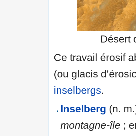
Désert 
Ce travail érosif 
(ou glacis d’éros
inselbergs
.
Inselberg
(n. m.
montagne-île
; e