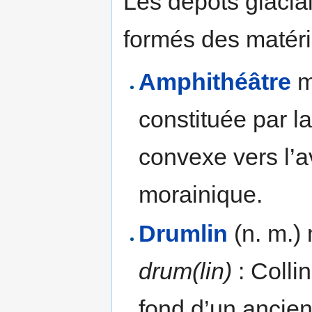
Les dépôts glacia
formés des matéria
Amphithéâtre
mo
constituée par l
convexe vers l’
morainique.
Drumlin
(n. m.) 
drum(lin)
: Colli
fond d’un ancien