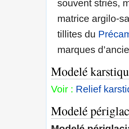
souvent striés, 
matrice argilo-s
tillites du
Précam
marques d’anci
Modelé karstiqu
Voir :
Relief karst
Modelé périglac
Modelé périglaci