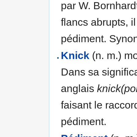
par W. Bornhardt
flancs abrupts, i
pédiment. Synon
Knick
(n. m.) mo
Dans sa signifi
anglais
knick(poi
faisant le raccor
pédiment.