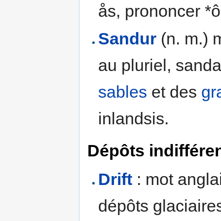
ås, prononcer *
Sandur
(n. m.) 
au pluriel, sanda
sables
et des
gr
inlandsis.
Dépôts indiffére
Drift
: mot anglai
dépôts glaciaires