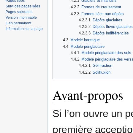
4.2.1
Glaciers et Inlandsis
Pages liées
Suivi des pages liées
4.2.2
Formes de creusement
Pages spéciales
4.2.3
Formes liées aux dépôts
Version imprimable
4.2.3.1
Dépôts glaciaires
Lien permanent
4.2.3.2
Dépôts fluvio-glaciaires
Information sur la page
4.2.3.3
Dépôts indifférenciés
4.3
Modelé karstique
4.4
Modelé périglaciaire
4.4.1
Modelé périglaciaire des sols
4.4.2
Modelé périglaciaire des vers
4.4.2.1
Gélifraction
4.4.2.2
Solifluxion
Avant-propos
Si l’on ouvre un pe
première accepti