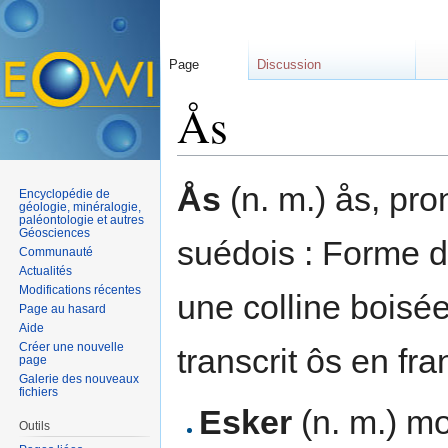
Page
Discussion
Ås
Aller à :
navigation
,
rechercher
Ås
(n. m.) ås, pro
Encyclopédie de
géologie, minéralogie,
paléontologie et autres
Géosciences
suédois : Forme de
Communauté
Actualités
Modifications récentes
une colline boisée
Page au hasard
Aide
Créer une nouvelle
transcrit ôs en fr
page
Galerie des nouveaux
fichiers
Esker
(n. m.) mo
Outils