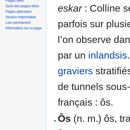
Pages liées
eskar
: Colline s
Suivi des pages liées
Pages spéciales
Version imprimable
parfois sur plus
Lien permanent
Information sur la page
l’on observe dan
par un
inlandsis
graviers
stratifié
de tunnels sous
français : ôs.
Ôs
(n. m.) ôs, t