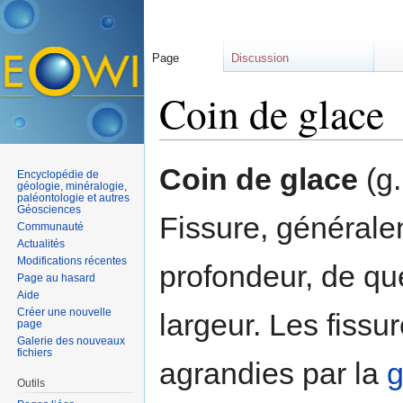
Page
Discussion
Coin de glace
Aller à :
navigation
,
rechercher
Coin de glace
(g.
Encyclopédie de
géologie, minéralogie,
paléontologie et autres
Géosciences
Fissure, générale
Communauté
Actualités
Modifications récentes
profondeur, de qu
Page au hasard
Aide
Créer une nouvelle
largeur. Les fissu
page
Galerie des nouveaux
fichiers
agrandies par la
g
Outils