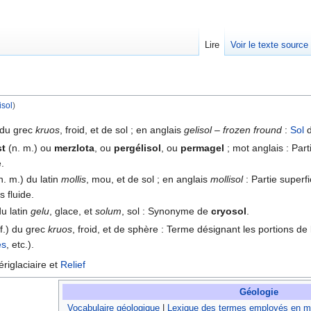
Lire
Voir le texte source
isol
)
rechercher
 du grec
kruos
, froid, et de sol ; en anglais
gelisol – frozen fround
:
Sol
d
st
(n. m.) ou
merzlota
, ou
pergélisol
, ou
permagel
; mot anglais : Par
.
n. m.) du latin
mollis
, mou, et de sol ; en anglais
mollisol
: Partie superfi
 fluide.
du latin
gelu
, glace, et
solum
, sol : Synonyme de
cryosol
.
 f.) du grec
kruos
, froid, et de sphère : Terme désignant les portions de
es
, etc.).
riglaciaire et
Relief
Géologie
Vocabulaire géologique
|
Lexique des termes employés en mi