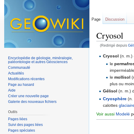
Page
Discussion
Cryosol
(Redirigé depuis
Gél
Aller à :
navigation
,
Cryosol
(n. m.)
Encyclopédie de géologie, minéralogie,
paléontologie et autres Géosciences
le
permafro
Communauté
imperméable
Actualités
le
mollisol
(
Modifications récentes
plus ou moins
Page au hasard
Aide
Gélisol
(n. m.) 
Créer une nouvelle page
Cryosphère
(n.
Galerie des nouveaux fichiers
calottes
glaciair
Outils
Voir aussi
Modelé
pé
Pages liées
Suivi des pages liées
Pages spéciales