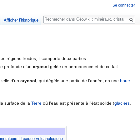
Se connecter
Rechercher
Afficher l’historique
es régions froides, il comporte deux parties :
tie profonde d’un
cryosol
gelée en permanence et de ce fait
cielle d'un
cryosol
, qui dégèle une partie de l’année, en une
boue
 la surface de la
Terre
où l'eau est présente à l'état solide (
glaciers
,
néralogie
|
Lexique volcanologique