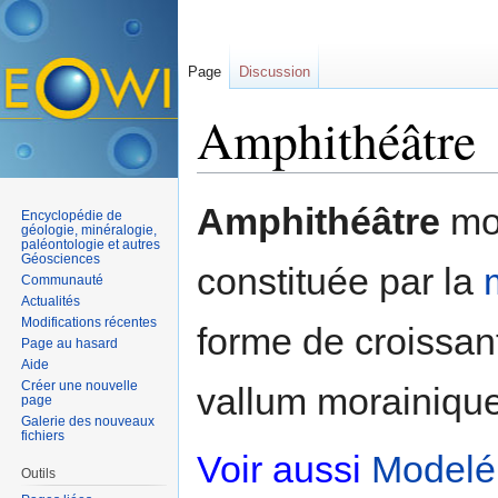
Page
Discussion
Amphithéâtre
Aller à :
navigation
,
rechercher
Amphithéâtre
mor
Encyclopédie de
géologie, minéralogie,
paléontologie et autres
Géosciences
constituée par la
Communauté
Actualités
Modifications récentes
forme de croissan
Page au hasard
Aide
Créer une nouvelle
vallum morainique
page
Galerie des nouveaux
fichiers
Voir aussi
Modelé
Outils