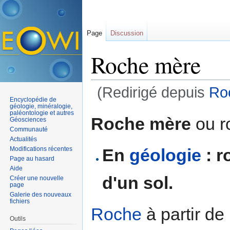
Page
Discussion
Roche mère
(Redirigé depuis
Ro
Encyclopédie de
Aller à :
navigation
,
rechercher
géologie, minéralogie,
paléontologie et autres
Roche mère
ou ro
Géosciences
Communauté
Actualités
En
géologie
: r
Modifications récentes
Page au hasard
Aide
d'un sol.
Créer une nouvelle
page
Galerie des nouveaux
fichiers
Roche
à partir de
Outils