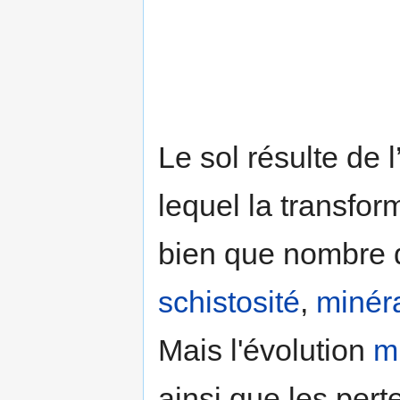
Le sol résulte de l
lequel la transform
bien que nombre d
schistosité
,
minér
Mais l'évolution
m
ainsi que les pert