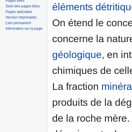
Pages liées
éléments
détritiq
Suivi des pages liées
Pages spéciales
Version imprimable
On étend le conce
Lien permanent
Information sur la page
concerne la natu
géologique
, en in
chimiques de celle
La fraction
minéra
produits de la dé
de la roche mère.