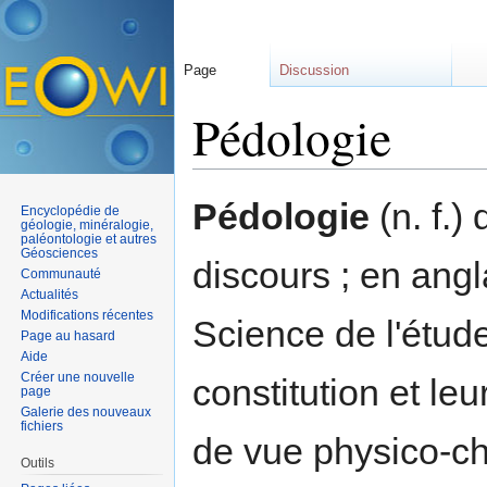
Page
Discussion
Pédologie
Aller à :
navigation
,
rechercher
Pédologie
(n. f.)
Encyclopédie de
géologie, minéralogie,
paléontologie et autres
Géosciences
discours ; en ang
Communauté
Actualités
Modifications récentes
Science de l'étud
Page au hasard
Aide
Créer une nouvelle
constitution et leu
page
Galerie des nouveaux
fichiers
de vue physico-c
Outils