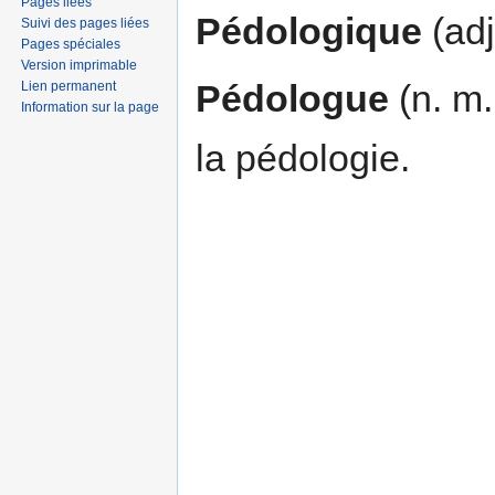
Pages liées
Pédologique
(adj
Suivi des pages liées
Pages spéciales
Version imprimable
Pédologue
(n. m.
Lien permanent
Information sur la page
la pédologie.