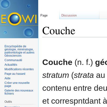
Page
Discussion
Couche
Aller à :
navigation
,
rechercher
Encyclopédie de
géologie, minéralogie,
paléontologie et autres
Géosciences
Couche
(n. f.)
gé
Communauté
Actualités
Modifications récentes
stratum
(
strata
au 
Page au hasard
Aide
Créer une nouvelle
contenu entre deu
page
Galerie des nouveaux
fichiers
et correspntdant à
Outils