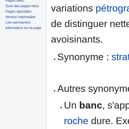
Pages liées
variations
pétrogr
Suivi des pages liées
Pages spéciales
Version imprimable
de distinguer net
Lien permanent
Information sur la page
avoisinants.
Synonyme :
stra
Autres synonyme
Un
banc
, s'a
roche
dure. Exe