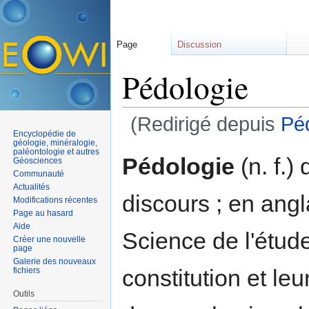
Page
Discussion
Pédologie
(Redirigé depuis
Pé
Encyclopédie de
Aller à :
navigation
,
rechercher
géologie, minéralogie,
paléontologie et autres
Pédologie
(n. f.)
Géosciences
Communauté
Actualités
discours ; en ang
Modifications récentes
Page au hasard
Aide
Science de l'étud
Créer une nouvelle
page
Galerie des nouveaux
constitution et leu
fichiers
Outils