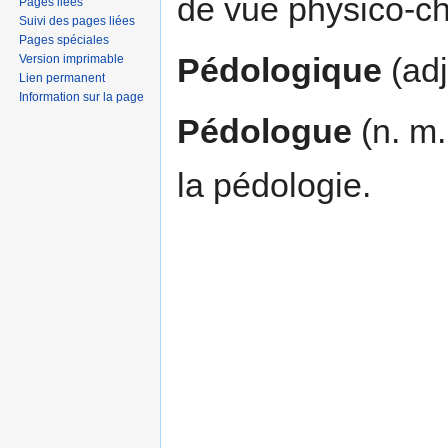
de vue physico-c
Pages liées
Suivi des pages liées
Pages spéciales
Pédologique
(adj
Version imprimable
Lien permanent
Information sur la page
Pédologue
(n. m.
la pédologie.