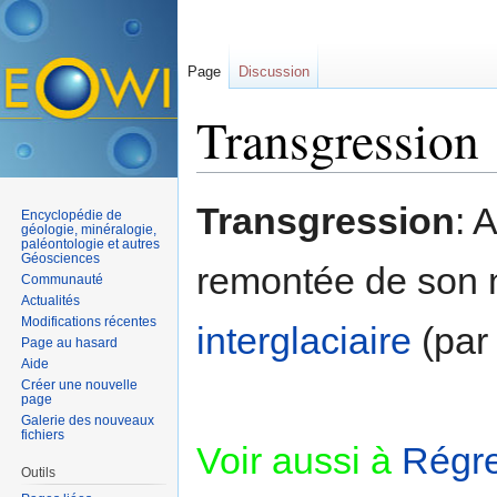
Page
Discussion
Transgression
Aller à :
navigation
,
rechercher
Transgression
: 
Encyclopédie de
géologie, minéralogie,
paléontologie et autres
Géosciences
remontée de son 
Communauté
Actualités
Modifications récentes
interglaciaire
(par
Page au hasard
Aide
Créer une nouvelle
page
Galerie des nouveaux
fichiers
Voir aussi à
Régr
Outils