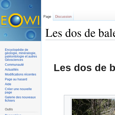
Page
Discussion
Les dos de bal
Aller à :
navigation
,
rechercher
Encyclopédie de
géologie, minéralogie,
paléontologie et autres
Géosciences
Les dos de b
Communauté
Actualités
Modifications récentes
Page au hasard
Aide
Créer une nouvelle
page
Galerie des nouveaux
fichiers
Outils