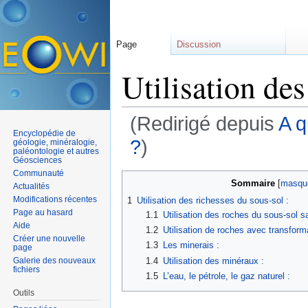
Page
Discussion
Utilisation des
(Redirigé depuis
A q
Encyclopédie de
?
)
géologie, minéralogie,
paléontologie et autres
Géosciences
Aller à :
navigation
,
rechercher
Communauté
Sommaire
[
masqu
Actualités
Modifications récentes
1
Utilisation des richesses du sous-sol :
Page au hasard
1.1
Utilisation des roches du sous-sol 
Aide
1.2
Utilisation de roches avec transform
Créer une nouvelle
1.3
Les minerais :
page
1.4
Utilisation des minéraux :
Galerie des nouveaux
fichiers
1.5
L’eau, le pétrole, le gaz naturel :
Outils