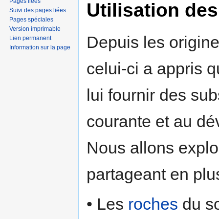
Pages liées
Utilisation de
Suivi des pages liées
Pages spéciales
Version imprimable
Depuis les origin
Lien permanent
Information sur la page
celui-ci a appris 
lui fournir des sub
courante et au d
Nous allons explor
partageant en plus
• Les
roches
du so