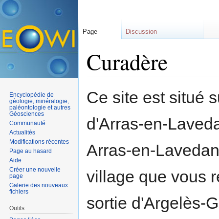
Page
Discussion
Curadère
Aller à :
navigation
,
rechercher
Ce site est situé
Encyclopédie de
géologie, minéralogie,
paléontologie et autres
Géosciences
d'Arras-en-Laveda
Communauté
Actualités
Modifications récentes
Arras-en-Lavedan 
Page au hasard
Aide
Créer une nouvelle
village que vous r
page
Galerie des nouveaux
fichiers
sortie d'Argelès-G
Outils