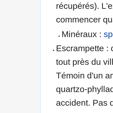
récupérés). L'ex
commencer quan
Minéraux :
sp
Escrampette :
tout près du vil
Témoin d'un am
quartzo-phylla
accident. Pas d