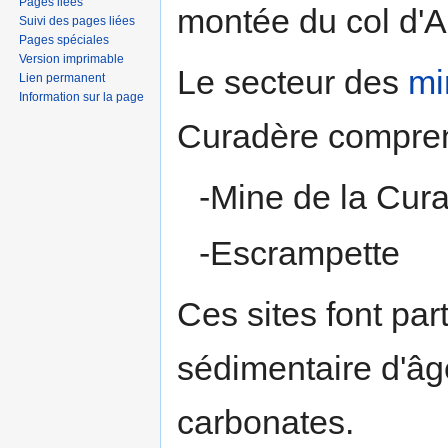
Pages liées
montée du col d'
Suivi des pages liées
Pages spéciales
Version imprimable
Le secteur des
mi
Lien permanent
Information sur la page
Curadère compren
-Mine de la Cur
-Escrampette
Ces sites font pa
sédimentaire d'â
carbonates.