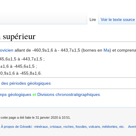
Lire
Voir le texte source
 supérieur
rechercher
ovicien
allant de -460,9±1,6 à - 443,7±1,5 (bornes en
Ma
) et comprena
45,6±1,5 à -443,7±1,5 ;
±1,6 à -445,6±1,5 ;
0,9±1,6 à -455,8±1,6.
 des périodes géologiques
mps géologiques
et
Divisions chronostratigraphiques‎
.
cette page a été faite le 31 janvier 2020 à 10:51.
À propos de Géowiki : minéraux, cristaux, roches, fossiles, volcans, météorites, etc.
Aver