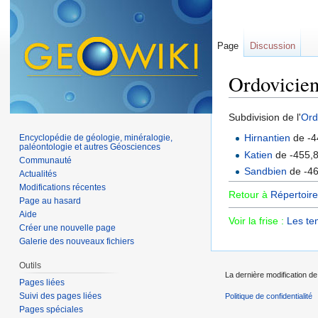
Page
Discussion
Ordovicien
Aller à :
navigation
,
Subdivision de l'
Ord
Hirnantien
de -4
Encyclopédie de géologie, minéralogie,
paléontologie et autres Géosciences
Katien
de -455,8
Communauté
Sandbien
de -46
Actualités
Modifications récentes
Retour à
Répertoire
Page au hasard
Aide
Voir la frise :
Les te
Créer une nouvelle page
Galerie des nouveaux fichiers
Outils
La dernière modification de 
Pages liées
Suivi des pages liées
Politique de confidentialité
Pages spéciales