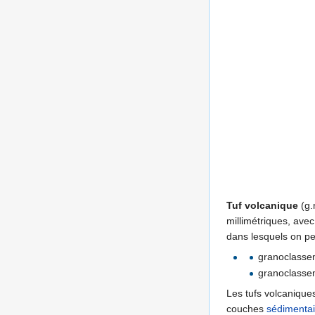
Tuf volcanique
(g.
millimétriques, avec
dans lesquels on p
granoclassem
granoclassem
Les tufs volcaniques
couches
sédimentai