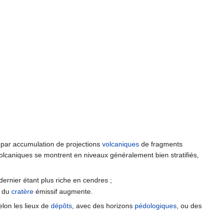
par accumulation de projections
volcaniques
de fragments
volcaniques se montrent en niveaux généralement bien stratifiés,
ernier étant plus riche en cendres ;
t du
cratère
émissif augmente.
elon les lieux de
dépôts
, avec des horizons
pédologiques
, ou des