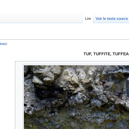
Lire
Voir le texte source
feau
)
rechercher
TUF, TUFFITE, TUFFE