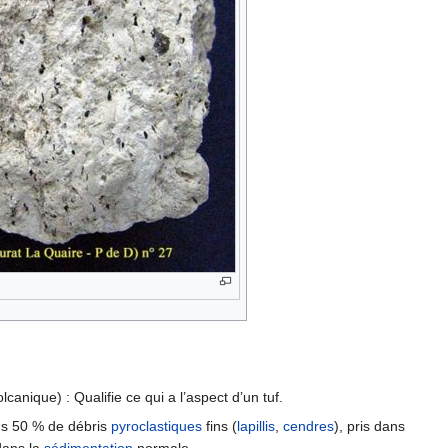
olcanique) : Qualifie ce qui a l’aspect d’un tuf.
ns 50 % de débris
pyroclastiques
fins (
lapillis
,
cendres
), pris dans