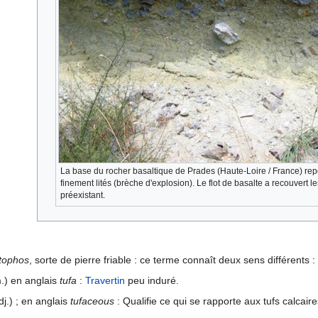
La base du rocher basaltique de Prades (Haute-Loire / France) rep
finement lités (brèche d'explosion). Le flot de basalte a recouvert 
préexistant.
tophos
, sorte de pierre friable : ce terme connaît deux sens différents : 
.) en anglais
tufa
:
Travertin
peu induré.
j.) ; en anglais
tufaceous
: Qualifie ce qui se rapporte aux tufs calcair