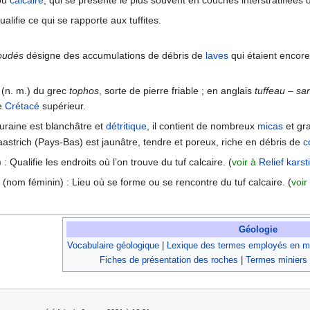
ou
calcaire
, qui se présente le plus souvent en couches interstratifiées
ualifie ce qui se rapporte aux tuffites.
soudés
désigne des accumulations de débris de
laves
qui étaient encor
(n. m.) du grec
tophos
, sorte de pierre friable ; en anglais
tuffeau – sa
e
Crétacé
supérieur.
uraine est blanchâtre et
détritique
, il contient de nombreux
micas
et gra
astrich (Pays-Bas) est jaunâtre, tendre et poreux, riche en débris de
c
 : Qualifie les endroits où l’on trouve du tuf calcaire. (
voir à
Relief karst
) (nom féminin) : Lieu où se forme ou se rencontre du tuf calcaire. (
voir
Géologie
Vocabulaire géologique
|
Lexique des termes employés en mi
Fiches de présentation des roches
|
Termes miniers