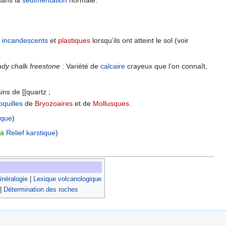
 dans la
sédimentation
normale.
e
incandescents
et
plastiques
lorsqu’ils ont atteint le sol (voir
ndy chalk freestone
: Variété de
calcaire
crayeux que l’on connaît,
ins de [[quartz ;
oquilles
de
Bryozoaires
et de
Mollusques
.
ique
)
 à
Relief karstique
)
néralogie
|
Lexique volcanologique
|
Détermination des roches