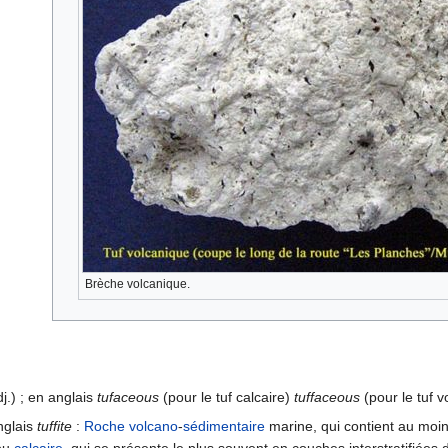
Brèche volcanique.
j.) ; en anglais
tufaceous
(pour le tuf calcaire)
tuffaceous
(pour le tuf v
anglais
tuffite
:
Roche
volcano
-
sédimentaire
marine, qui contient au moi