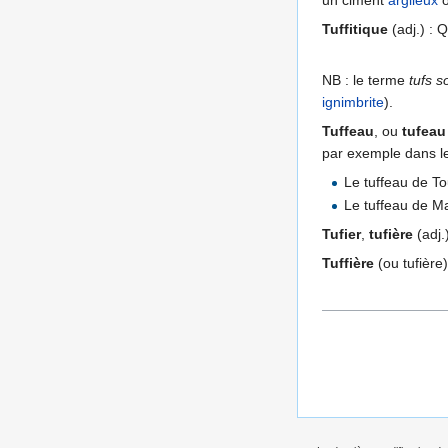
un ciment
argileux
Tuffitique
(adj.) : Q
NB : le terme
tufs 
ignimbrite
).
Tuffeau
, ou
tufeau
par exemple dans l
Le tuffeau de To
Le tuffeau de Ma
Tufier
,
tufière
(adj.)
Tuffière
(ou tufière