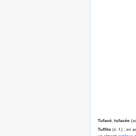
Tufacé
,
tufacée
(ad
Tuffite
(n. f.) ; en 