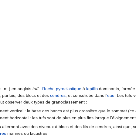
n. m.) en anglais
tuff
:
Roche
pyroclastique
à
lapillis
dominants, formée 
, parfois, des blocs et des
cendres
, et consolidée dans l’
eau
. Les tufs 
eut observer deux types de granoclassement :
ent vertical : la base des bancs est plus grossière que le sommet (ce d
ent horizontal : les tufs sont de plus en plus fins lorsque l’éloignemen
 alternent avec des niveaux à blocs et des lits de cendres, ainsi que, s
res
marines ou lacustres.