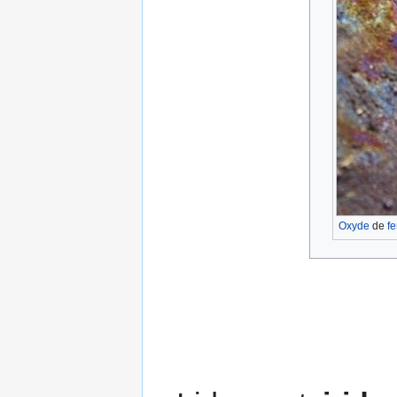
Oxyde
de
fe