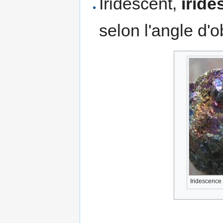
Iridescent,
irid
selon l'angle d'o
Iridescence