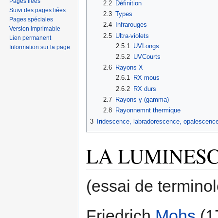
Pages liées
2.2
Définition
Suivi des pages liées
2.3
Types
Pages spéciales
2.4
Infrarouges
Version imprimable
2.5
Ultra-violets
Lien permanent
2.5.1
UVLongs
Information sur la page
2.5.2
UVCourts
2.6
Rayons X
2.6.1
RX mous
2.6.2
RX durs
2.7
Rayons γ (gamma)
2.8
Rayonnemnt thermique
3
Iridescence, labradorescence, opalescenc
LA LUMINES
(essai de terminol
Friedrich
Mohs
(1