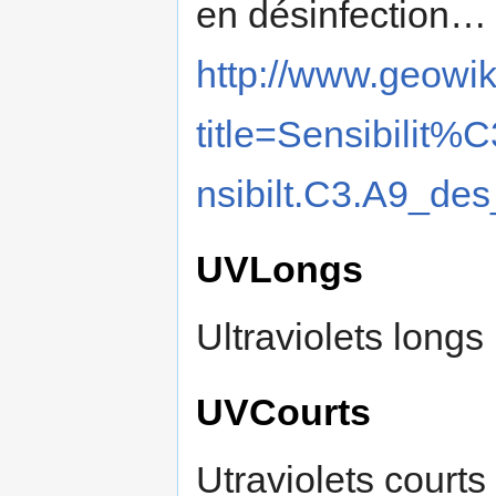
en désinfection… V
http://www.geowik
title=Sensibil
nsibilt.C3.A9_de
UVLongs
Ultraviolets longs
UVCourts
Utraviolets courts