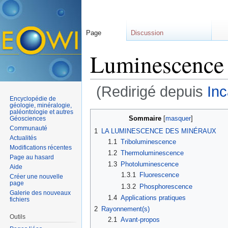
Page
Discussion
Luminescence 
(Redirigé depuis
In
Encyclopédie de
Aller à :
navigation
,
rechercher
géologie, minéralogie,
paléontologie et autres
Sommaire
[
masquer
]
Géosciences
Communauté
1
LA LUMINESCENCE DES MINÉRAUX
Actualités
1.1
Triboluminescence
Modifications récentes
1.2
Thermoluminescence
Page au hasard
1.3
Photoluminescence
Aide
1.3.1
Fluorescence
Créer une nouvelle
page
1.3.2
Phosphorescence
Galerie des nouveaux
1.4
Applications pratiques
fichiers
2
Rayonnement(s)
Outils
2.1
Avant-propos