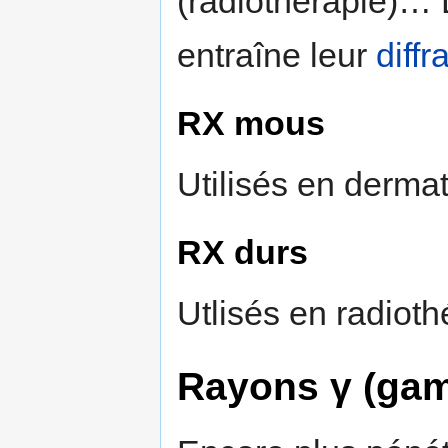
(radiothérapie)… 
entraîne leur
diffr
RX mous
Utilisés en dermat
RX durs
Utlisés en radiothé
Rayons γ (ga