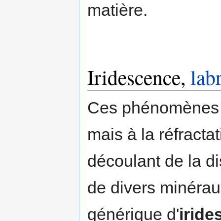
matière.
Iridescence,
lab
Ces phénomènes ne
mais à la réfract
découlant de la d
de divers minéra
générique d'
iride