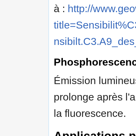
à :
http://www.geo
title=Sensibil
nsibilt.C3.A9_de
Phosphorescen
Émission lumineus
prolonge après l'
la fluorescence.
Applications p