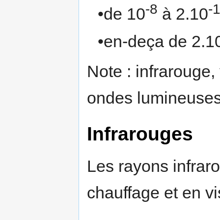
-8
-
•de 10
à 2.10
•en-deça de 2.1
Note : infrarouge, 
ondes lumineuses
Infrarouges
Les rayons infrar
chauffage et en vi