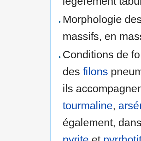
légèrement tabula
Morphologie des 
massifs, en mass
Conditions de fo
des
filons
pneuma
ils accompagne
tourmaline
,
arsé
également, dans
pyrite
et
pyrrhoti