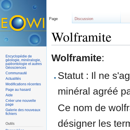
Page
Discussion
Wolframite
Aller à :
navigation
,
rechercher
Wolframite
:
Encyclopédie de
géologie, minéralogie,
paléontologie et autres
Géosciences
Statut : Il ne s'a
Communauté
Actualités
Modifications récentes
minéral agréé par
Page au hasard
Aide
Créer une nouvelle
Ce nom de wolfr
page
Galerie des nouveaux
fichiers
désigner les te
Outils