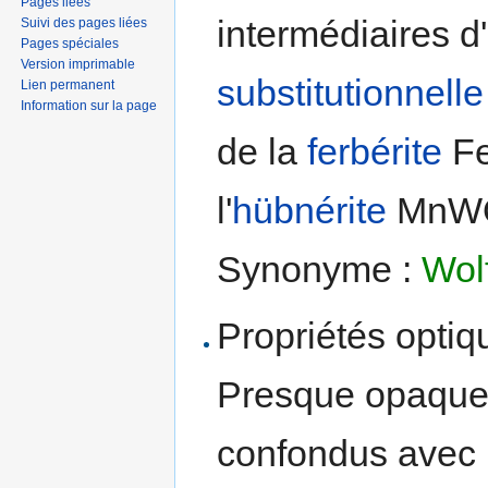
Pages liées
intermédiaires 
Suivi des pages liées
Pages spéciales
Version imprimable
substitutionnelle
Lien permanent
Information sur la page
de la
ferbérite
F
l'
hübnérite
MnW
Synonyme :
Wol
Propriétés optiqu
Presque opaque.
confondus avec