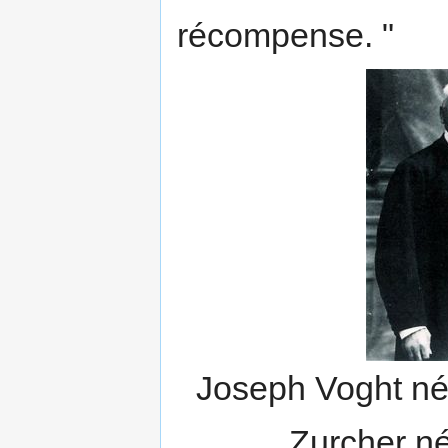
récompense. "
Joseph Voght né 
Zurcher né