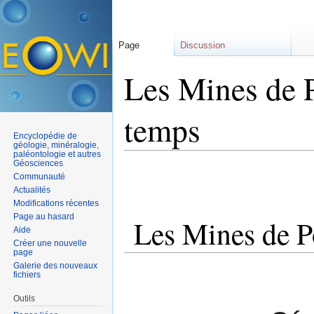
Page
Discussion
Les Mines de P
temps
Encyclopédie de
géologie, minéralogie,
paléontologie et autres
Aller à :
navigation
,
rechercher
Géosciences
Communauté
Actualités
Modifications récentes
Page au hasard
Les Mines de Po
Aide
Créer une nouvelle
page
Galerie des nouveaux
fichiers
Outils