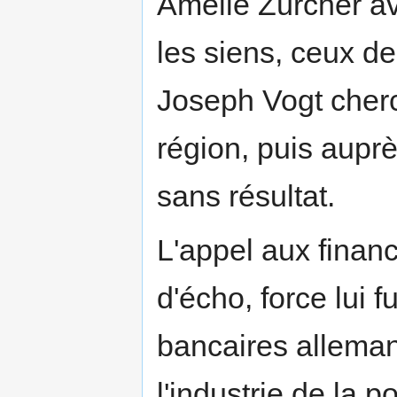
Amélie Zürcher av
les siens, ceux de
Joseph Vogt cherc
région, puis aupr
sans résultat.
L'appel aux finan
d'écho, force lui f
bancaires alleman
l'industrie de la p