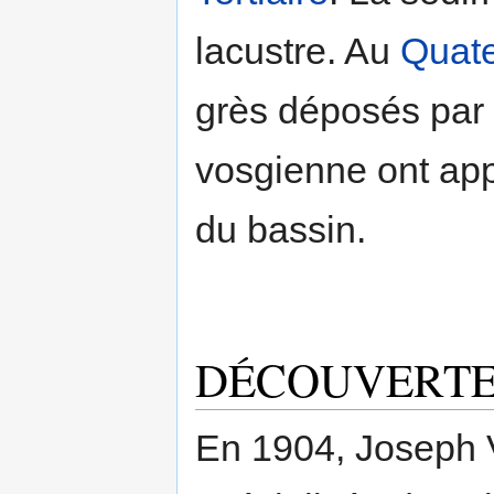
lacustre. Au
Quate
grès déposés par 
vosgienne ont app
du bassin.
DÉCOUVERT
En 1904, Joseph V