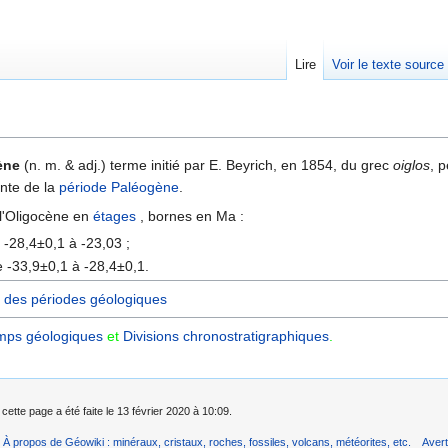
Lire
Voir le texte source
rechercher
ène
(n. m. & adj.) terme initié par E. Beyrich, en 1854, du grec
oiglos
, 
ente de la
période
Paléogène
.
 l'Oligocène en
étages
, bornes en Ma :
 -28,4±0,1 à -23,03 ;
e -33,9±0,1 à -28,4±0,1.
 des périodes géologiques
mps géologiques
et
Divisions chronostratigraphiques‎
.
cette page a été faite le 13 février 2020 à 10:09.
À propos de Géowiki : minéraux, cristaux, roches, fossiles, volcans, météorites, etc.
Aver