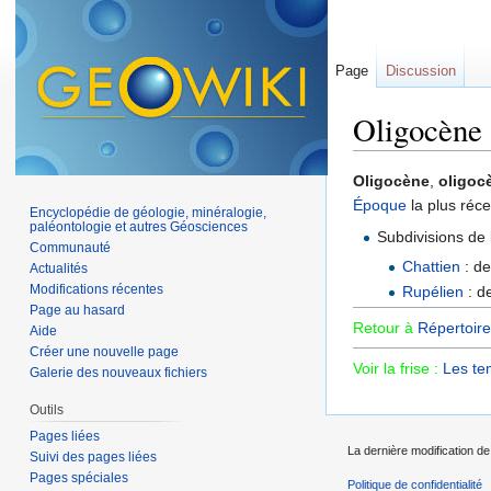
Page
Discussion
Oligocène
Aller à :
navigation
,
Oligocène
,
oligoc
Époque
la plus réc
Encyclopédie de géologie, minéralogie,
paléontologie et autres Géosciences
Subdivisions de
Communauté
Chattien
: de
Actualités
Modifications récentes
Rupélien
: d
Page au hasard
Retour à
Répertoire
Aide
Créer une nouvelle page
Voir la frise :
Les te
Galerie des nouveaux fichiers
Outils
Pages liées
La dernière modification de 
Suivi des pages liées
Pages spéciales
Politique de confidentialité