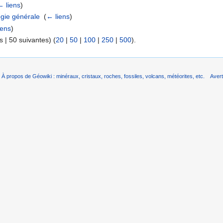
← liens
)
ogie générale
‎
(
← liens
)
iens
)
 | 50 suivantes) (
20
|
50
|
100
|
250
|
500
).
À propos de Géowiki : minéraux, cristaux, roches, fossiles, volcans, météorites, etc.
Aver