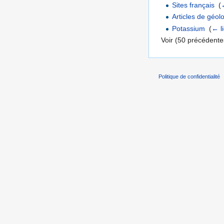
Sites français
‎
(
Articles de géol
Potassium
‎
(
← l
Voir (50 précédentes
Politique de confidentialité