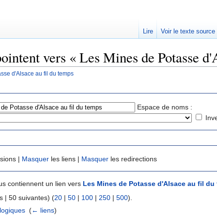
Lire
Voir le texte source
pointent vers « Les Mines de Potasse d'A
sse d'Alsace au fil du temps
rechercher
Espace de noms :
Inv
usions |
Masquer
les liens |
Masquer
les redirections
s contiennent un lien vers
Les Mines de Potasse d'Alsace au fil du
 | 50 suivantes) (
20
|
50
|
100
|
250
|
500
).
ologiques
‎
(
← liens
)