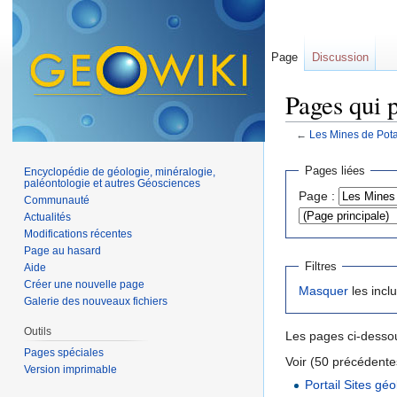
Page
Discussion
Pages qui 
←
Les Mines de Pota
Aller à :
navigation
,
Pages liées
Encyclopédie de géologie, minéralogie,
paléontologie et autres Géosciences
Page :
Communauté
Actualités
Modifications récentes
Page au hasard
Filtres
Aide
Créer une nouvelle page
Masquer
les incl
Galerie des nouveaux fichiers
Outils
Les pages ci-dessou
Pages spéciales
Voir (50 précédentes
Version imprimable
Portail Sites gé