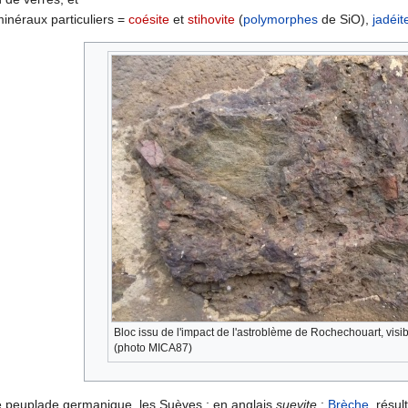
 minéraux particuliers =
coésite
et
stihovite
(
polymorphes
de SiO),
jadéit
Bloc issu de l'impact de l'astroblème de Rochechouart, vis
(photo MICA87)
ne peuplade germanique, les Suèves ; en anglais
suevite
:
Brèche
, résul