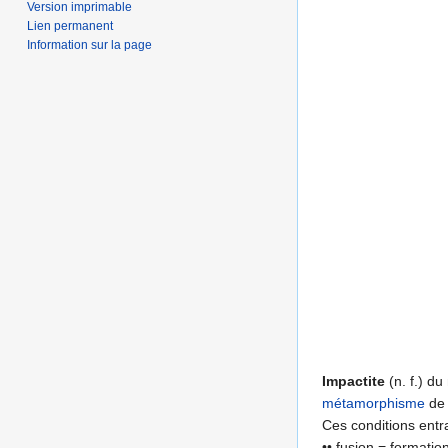
Version imprimable
Lien permanent
Information sur la page
Impactite
(n. f.) d
métamorphisme
de 
Ces conditions entra
•• fusion = formatio