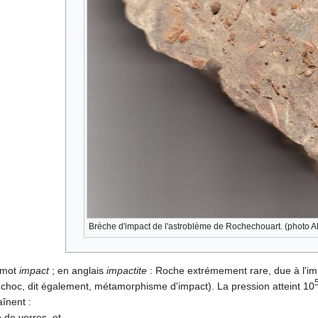
Brèche d'impact de l'astroblème de Rochechouart. (pho
u mot
impact
; en anglais
impactite
: Roche extrémement rare, due à l'im
choc, dit également, métamorphisme d'impact). La pression atteint 10
înent :
n de verres, et