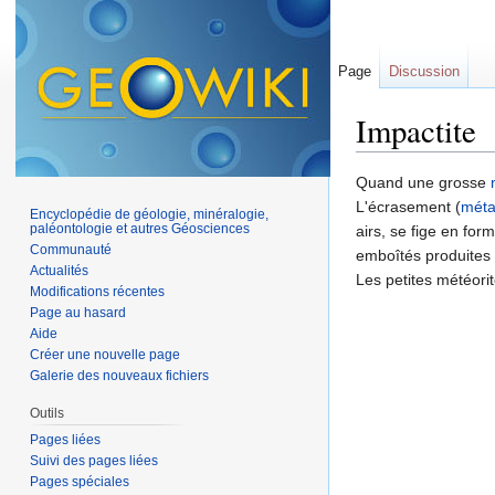
Page
Discussion
Impactite
Aller à :
navigation
,
Quand une grosse
L'écrasement (
mét
Encyclopédie de géologie, minéralogie,
paléontologie et autres Géosciences
airs, se fige en for
Communauté
emboîtés produites 
Actualités
Les petites météorit
Modifications récentes
Page au hasard
Aide
Créer une nouvelle page
Galerie des nouveaux fichiers
Outils
Pages liées
Suivi des pages liées
Pages spéciales