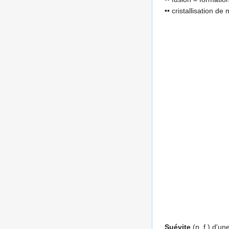
•• cristallisation de
Suévite
(n. f.) d'u