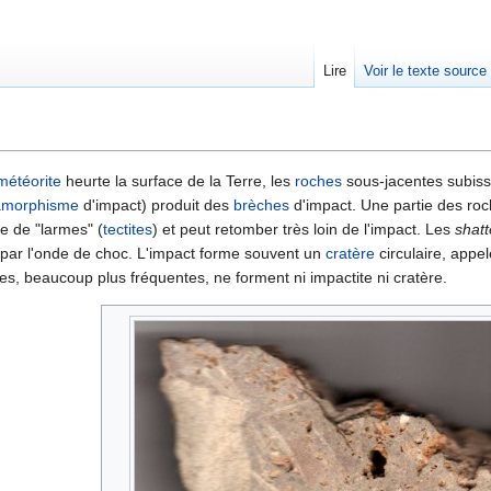
Lire
Voir le texte source
rechercher
météorite
heurte la surface de la Terre, les
roches
sous-jacentes subiss
amorphisme
d'impact) produit des
brèches
d'impact. Une partie des ro
me de "larmes" (
tectites
) et peut retomber très loin de l'impact. Les
shat
par l'onde de choc. L'impact forme souvent un
cratère
circulaire, appe
es, beaucoup plus fréquentes, ne forment ni impactite ni cratère.