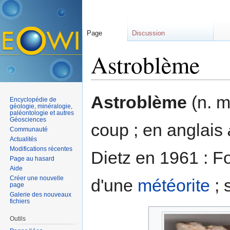
Page
Discussion
Astroblème
Aller à :
navigation
,
rechercher
Astroblème
(n. m
Encyclopédie de
géologie, minéralogie,
paléontologie et autres
Géosciences
coup ; en anglais
Communauté
Actualités
Modifications récentes
Dietz en 1961 : 
Page au hasard
Aide
Créer une nouvelle
d'une
météorite
; 
page
Galerie des nouveaux
fichiers
Outils