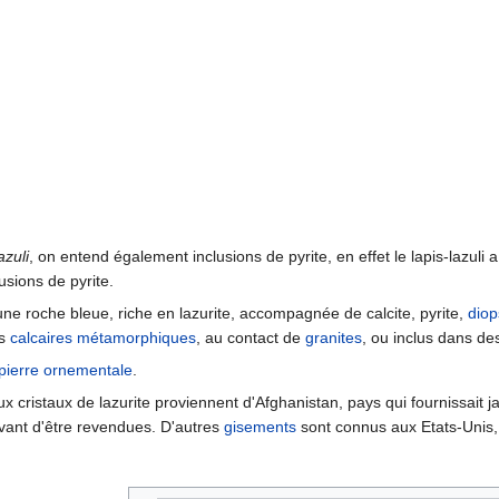
azuli
, on entend également inclusions de pyrite, en effet le lapis-lazul
lusions de pyrite.
ne roche bleue, riche en lazurite, accompagnée de calcite, pyrite,
diop
es
calcaires
métamorphiques
, au contact de
granites
, ou inclus dans d
pierre ornementale
.
x cristaux de lazurite proviennent d'Afghanistan, pays qui fournissait jad
vant d'être revendues. D'autres
gisements
sont connus aux Etats-Unis, 