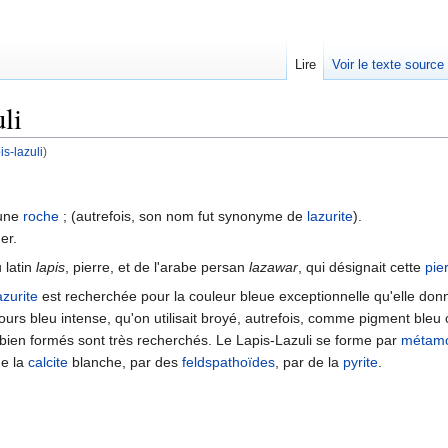
Lire
Voir le texte source
li
is-lazuli
)
rechercher
une
roche
; (autrefois, son nom fut synonyme de
lazurite
).
er.
 latin
lapis
, pierre, et de l'arabe persan
lazawar
, qui désignait cette
pie
azurite
est recherchée pour la couleur bleue exceptionnelle qu'elle donne
jours bleu intense, qu'on utilisait broyé, autrefois, comme pigment ble
bien formés sont très recherchés. Le Lapis-Lazuli se forme par
métam
e la
calcite
blanche, par des
feldspathoïdes
, par de la
pyrite
.