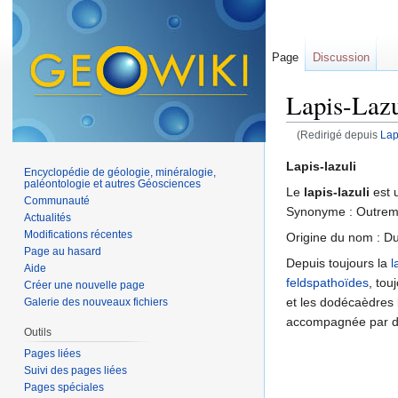
Page
Discussion
Lapis-Lazu
(Redirigé depuis
Lap
Aller à :
navigation
,
Lapis-lazuli
Encyclopédie de géologie, minéralogie,
paléontologie et autres Géosciences
Le
lapis-lazuli
est 
Communauté
Synonyme : Outrem
Actualités
Modifications récentes
Origine du nom : Du
Page au hasard
Depuis toujours la
l
Aide
feldspathoïdes
, tou
Créer une nouvelle page
et les dodécaèdres 
Galerie des nouveaux fichiers
accompagnée par d
Outils
Pages liées
Suivi des pages liées
Pages spéciales