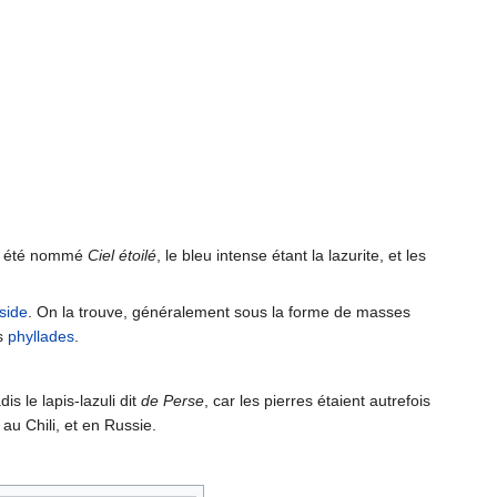
i a été nommé
Ciel étoilé
, le bleu intense étant la lazurite, et les
side
. On la trouve, généralement sous la forme de masses
es
phyllades
.
is le lapis-lazuli dit
de Perse
, car les pierres étaient autrefois
au Chili, et en Russie.