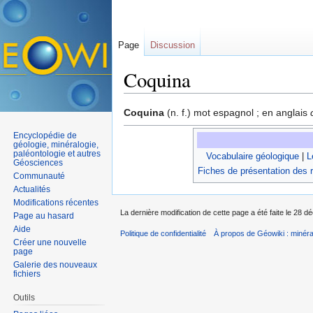
Page
Discussion
Coquina
Aller à :
navigation
,
rechercher
Coquina
(n. f.) mot espagnol ; en anglais
Encyclopédie de
géologie, minéralogie,
paléontologie et autres
Vocabulaire géologique
|
L
Géosciences
Fiches de présentation des 
Communauté
Actualités
Modifications récentes
La dernière modification de cette page a été faite le 28 
Page au hasard
Aide
Politique de confidentialité
À propos de Géowiki : minérau
Créer une nouvelle
page
Galerie des nouveaux
fichiers
Outils